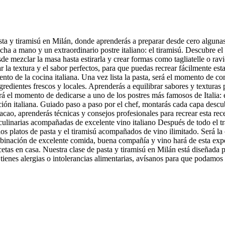
pasta y tiramisú en Milán, donde aprenderás a preparar desde cero alguna
echa a mano y un extraordinario postre italiano: el tiramisú. Descubre e
de mezclar la masa hasta estirarla y crear formas como tagliatelle o ravio
la textura y el sabor perfectos, para que puedas recrear fácilmente estas
ento de la cocina italiana. Una vez lista la pasta, será el momento de 
ngredientes frescos y locales. Aprenderás a equilibrar sabores y textura
erá el momento de dedicarse a uno de los postres más famosos de Italia: e
ón italiana. Guiado paso a paso por el chef, montarás cada capa descubr
acao, aprenderás técnicas y consejos profesionales para recrear esta rec
culinarias acompañadas de excelente vino italiano Después de todo el tra
los platos de pasta y el tiramisú acompañados de vino ilimitado. Será la
binación de excelente comida, buena compañía y vino hará de esta experie
recetas en casa. Nuestra clase de pasta y tiramisú en Milán está diseñad
ienes alergias o intolerancias alimentarias, avísanos para que podamos s