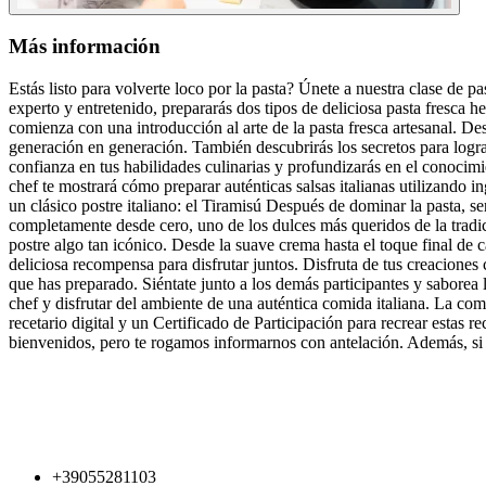
Más información
Estás listo para volverte loco por la pasta? Únete a nuestra clase de 
experto y entretenido, prepararás dos tipos de deliciosa pasta fresca h
comienza con una introducción al arte de la pasta fresca artesanal. Des
generación en generación. También descubrirás los secretos para lograr 
confianza en tus habilidades culinarias y profundizarás en el conocimi
chef te mostrará cómo preparar auténticas salsas italianas utilizando i
un clásico postre italiano: el Tiramisú Después de dominar la pasta, s
completamente desde cero, uno de los dulces más queridos de la tradici
postre algo tan icónico. Desde la suave crema hasta el toque final de c
deliciosa recompensa para disfrutar juntos. Disfruta de tus creaciones 
que has preparado. Siéntate junto a los demás participantes y saborea 
chef y disfrutar del ambiente de una auténtica comida italiana. La com
recetario digital y un Certificado de Participación para recrear estas 
bienvenidos, pero te rogamos informarnos con antelación. Además, si t
+39055281103