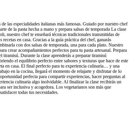
s de las especialidades italianas más famosas. Guiado por nuestro chef
l arte de la pasta hecha a mano y prepara salsas de temporada La clase
li, nuestro chef te enseñará técnicas tradicionales transmitidas de
 recetas en casa. Gracias a la guía práctica del chef, ganarás
combinarla con dos salsas de temporada, una para cada plato. Nuestro
s para crear acompañamientos perfectos para tu pasta artesanal. Prepara
l tiramisú. Durante la clase aprenderás a preparar tiramisú
iendo el equilibrio perfecto entre sabores y texturas que hace de este
eta en casa. El final perfecto para tu experiencia culinaria… y una
bajo en la cocina, llegará el momento de relajarte y disfrutar de lo
 oportunidad perfecta para compartir experiencias, hacer preguntas al
ncia culinaria algo inolvidable. Al finalizar la clase recibirás un
a para ser inclusiva y acogedora. Los vegetarianos son más que
atisfacer todas tus necesidades.