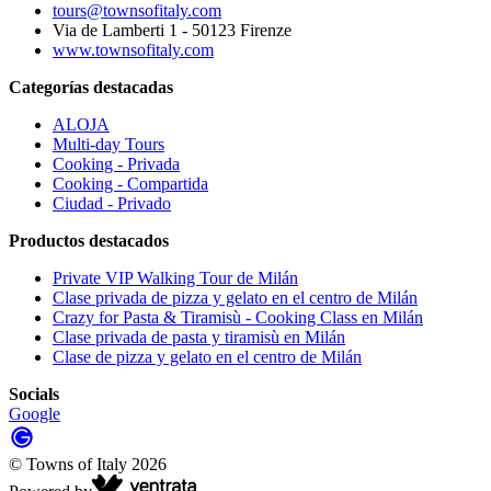
tours@townsofitaly.com
Via de Lamberti 1 - 50123 Firenze
www.townsofitaly.com
Categorías destacadas
ALOJA
Multi-day Tours
Cooking - Privada
Cooking - Compartida
Ciudad - Privado
Productos destacados
Private VIP Walking Tour de Milán
Clase privada de pizza y gelato en el centro de Milán
Crazy for Pasta & Tiramisù - Cooking Class en Milán
Clase privada de pasta y tiramisù en Milán
Clase de pizza y gelato en el centro de Milán
Socials
Google
©
Towns of Italy
2026