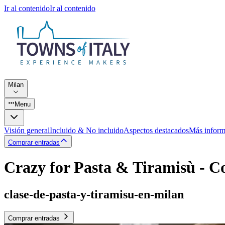
Ir al contenido
Ir al contenido
Milan
Menu
Visión general
Incluido & No incluido
Aspectos destacados
Más inform
Comprar entradas
Crazy for Pasta & Tiramisù - C
clase-de-pasta-y-tiramisu-en-milan
Comprar entradas