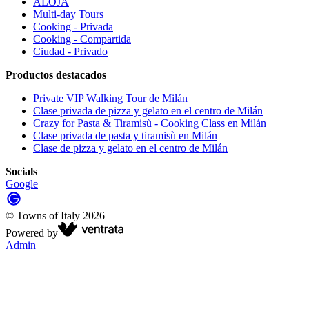
ALOJA
Multi-day Tours
Cooking - Privada
Cooking - Compartida
Ciudad - Privado
Productos destacados
Private VIP Walking Tour de Milán
Clase privada de pizza y gelato en el centro de Milán
Crazy for Pasta & Tiramisù - Cooking Class en Milán
Clase privada de pasta y tiramisù en Milán
Clase de pizza y gelato en el centro de Milán
Socials
Google
©
Towns of Italy
2026
Powered by
Admin