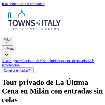
Ir al contenido
Ir al contenido
Milan
Menu
Visión general
Incluido & No incluido
Aspectos destacados
Más
información
Comprar entradas
Tour privado de La Última
Cena en Milán con entradas sin
colas