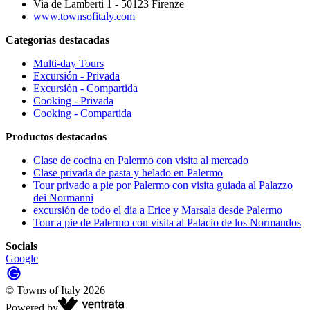
Via de Lamberti 1 - 50123 Firenze
www.townsofitaly.com
Categorías destacadas
Multi-day Tours
Excursión - Privada
Excursión - Compartida
Cooking - Privada
Cooking - Compartida
Productos destacados
Clase de cocina en Palermo con visita al mercado
Clase privada de pasta y helado en Palermo
Tour privado a pie por Palermo con visita guiada al Palazzo
dei Normanni
excursión de todo el día a Erice y Marsala desde Palermo
Tour a pie de Palermo con visita al Palacio de los Normandos
Socials
Google
©
Towns of Italy
2026
Powered by