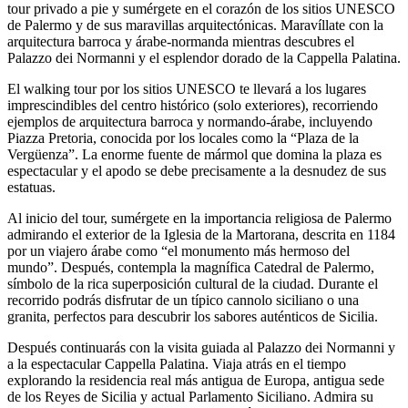
tour privado a pie y sumérgete en el corazón de los sitios UNESCO
de Palermo y de sus maravillas arquitectónicas. Maravíllate con la
arquitectura barroca y árabe-normanda mientras descubres el
Palazzo dei Normanni y el esplendor dorado de la Cappella Palatina.
El walking tour por los sitios UNESCO te llevará a los lugares
imprescindibles del centro histórico (solo exteriores), recorriendo
ejemplos de arquitectura barroca y normando-árabe, incluyendo
Piazza Pretoria, conocida por los locales como la “Plaza de la
Vergüenza”. La enorme fuente de mármol que domina la plaza es
espectacular y el apodo se debe precisamente a la desnudez de sus
estatuas.
Al inicio del tour, sumérgete en la importancia religiosa de Palermo
admirando el exterior de la Iglesia de la Martorana, descrita en 1184
por un viajero árabe como “el monumento más hermoso del
mundo”. Después, contempla la magnífica Catedral de Palermo,
símbolo de la rica superposición cultural de la ciudad. Durante el
recorrido podrás disfrutar de un típico cannolo siciliano o una
granita, perfectos para descubrir los sabores auténticos de Sicilia.
Después continuarás con la visita guiada al Palazzo dei Normanni y
a la espectacular Cappella Palatina. Viaja atrás en el tiempo
explorando la residencia real más antigua de Europa, antigua sede
de los Reyes de Sicilia y actual Parlamento Siciliano. Admira su