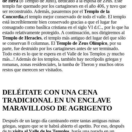
de Hera
(o Templo de Juno), dedicado a la esposa de Zeus. Este
templo fue quemado por los cartagineses en el año 406, y tuvo que
ser reconstruido. Además, pasaremos por el
Templo de la
Concordia
,el templo mejor conservado de todo el valle. El templo
está increíblemente bien conservado gracias a que el lugar fue
consagrado como basílica cristiana en el siglo VI d.C., por lo que ha
estado relativamente protegido. A continuación, nos dirigiremos al
Templo de Heracles
, el templo más antiguo del lugar del que sólo
se conservan 8 columnas. El
Templo de Zeus Olímpico
, por su
parte, fue destruido por los cartagineses antes de ser terminado.
Todo esto es lo que te espera en el Valle de los Templos ¡y mucho
más...! Además de los templos, también hay necrópolis griegas y
romanas, zonas residenciales, la tumba de Theron y muchos otros
restos que merecen ser visitados.
DELÉITATE CON UNA CENA
TRADICIONAL EN UN ENCLAVE
MARAVILLOSO DE AGRIGENTO
Después de un largo día caminando entre tantas antiguas ruinas
griegas, seguro que se te habrá abierto el apetito. Por eso, después
de tu
visita al Valle de los Templos
, harás una parada en un