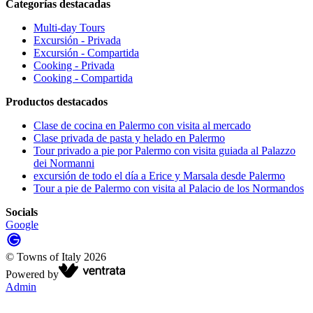
Categorías destacadas
Multi-day Tours
Excursión - Privada
Excursión - Compartida
Cooking - Privada
Cooking - Compartida
Productos destacados
Clase de cocina en Palermo con visita al mercado
Clase privada de pasta y helado en Palermo
Tour privado a pie por Palermo con visita guiada al Palazzo
dei Normanni
excursión de todo el día a Erice y Marsala desde Palermo
Tour a pie de Palermo con visita al Palacio de los Normandos
Socials
Google
©
Towns of Italy
2026
Powered by
Admin