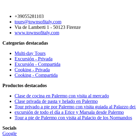
+39055281103
tours@townsofitaly.com
Via de Lamberti 1 - 50123 Firenze
www.townsofitaly.com
Categorías destacadas
Multi-day Tours
Excursión - Privada
Excursión - Compartida
Cooking - Privada
Cooking - Compartida
Productos destacados
Clase de cocina en Palermo con visita al mercado
Clase privada de pasta y helado en Palermo
Tour privado a pie por Palermo con visita guiada al Palazzo d
excursión de todo el día a Erice y Marsala desde Palermo
Tour a pie de Palermo con visita al Palacio de los Normandos
Socials
Google