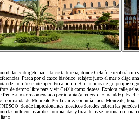
omodidad y dirígete hacia la costa tirrena, donde Cefalù te recibirá con 
ferencias. Pasea por el casco histórico, relájate junto al mar o elige u
frutar de un refrescante aperitivo a bordo. Sin horarios de grupo que seg
isfruta de tiempo libre para vivir Cefalù como desees. Explora callejue
te frente al mar recomendado por tu guía (almuerzo no incluido). Es el m
rabe-normanda de Monreale Por la tarde, continúa hacia Monreale, hogar 
UNESCO, donde impresionantes mosaicos dorados cubren las paredes int
o las influencias árabes, normandas y bizantinas se fusionaron para crea
iliano.