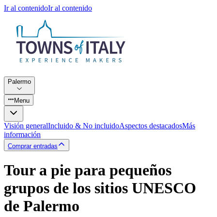
Ir al contenido
Ir al contenido
Palermo
Menu
Visión general
Incluido & No incluido
Aspectos destacados
Más
información
Comprar entradas
Tour a pie para pequeños
grupos de los sitios UNESCO
de Palermo