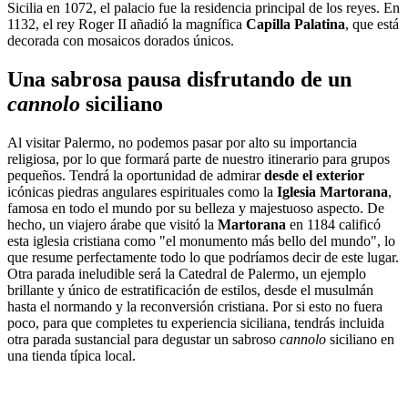
Sicilia en 1072, el palacio fue la residencia principal de los reyes. En
1132, el rey Roger II añadió la magnífica
Capilla Palatina
, que está
decorada con mosaicos dorados únicos.
Una sabrosa pausa disfrutando de un
cannolo
siciliano
Al visitar Palermo, no podemos pasar por alto su importancia
religiosa, por lo que formará parte de nuestro itinerario para grupos
pequeños. Tendrá la oportunidad de admirar
desde el exterior
icónicas piedras angulares espirituales como la
Iglesia Martorana
,
famosa en todo el mundo por su belleza y majestuoso aspecto. De
hecho, un viajero árabe que visitó la
Martorana
en 1184 calificó
esta iglesia cristiana como "el monumento más bello del mundo", lo
que resume perfectamente todo lo que podríamos decir de este lugar.
Otra parada ineludible será la Catedral de Palermo, un ejemplo
brillante y único de estratificación de estilos, desde el musulmán
hasta el normando y la reconversión cristiana. Por si esto no fuera
poco, para que completes tu experiencia siciliana, tendrás incluida
otra parada sustancial para degustar un sabroso
cannolo
siciliano en
una tienda típica local.