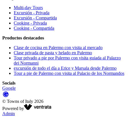
Multi-day Tours
Excursión - Privada
Excursión - Compartida
Cooking - Privada
Cooking - Compartida
Productos destacados
Clase de cocina en Palermo con visita al mercado
Clase privada de pasta y helado en Palermo
Tour privado a pie por Palermo con visita guiada al Palazzo
dei Normanni
excursión de todo el día a Erice y Marsala desde Palermo
Tour a pie de Palermo con visita al Palacio de los Normandos
Socials
Google
©
Towns of Italy
2026
Powered by
Admin