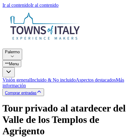
Ir al contenido
Ir al contenido
Palermo
Menu
Visión general
Incluido & No incluido
Aspectos destacados
Más
información
Comprar entradas
Tour privado al atardecer del
Valle de los Templos de
Agrigento