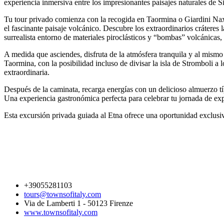
experiencia inmersiva entre los impresionantes paisajes naturales de Si
Tu tour privado comienza con la recogida en Taormina o Giardini Naxos
el fascinante paisaje volcánico. Descubre los extraordinarios cráteres
surrealista entorno de materiales piroclásticos y “bombas” volcánicas, 
A medida que asciendes, disfruta de la atmósfera tranquila y al mism
Taormina, con la posibilidad incluso de divisar la isla de Stromboli a 
extraordinaria.
Después de la caminata, recarga energías con un delicioso almuerzo tí
Una experiencia gastronómica perfecta para celebrar tu jornada de exp
Esta excursión privada guiada al Etna ofrece una oportunidad exclusiva 
+39055281103
tours@townsofitaly.com
Via de Lamberti 1 - 50123 Firenze
www.townsofitaly.com