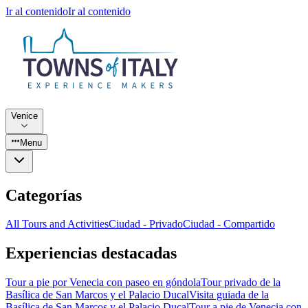
Ir al contenido
Ir al contenido
Venice
Menu
Categorías
All Tours and Activities
Ciudad - Privado
Ciudad - Compartido
Experiencias destacadas
Tour a pie por Venecia con paseo en góndola
Tour privado de la
Basílica de San Marcos y el Palacio Ducal
Visita guiada de la
Basílica de San Marcos y el Palacio Ducal
Tour a pie de Venecia con