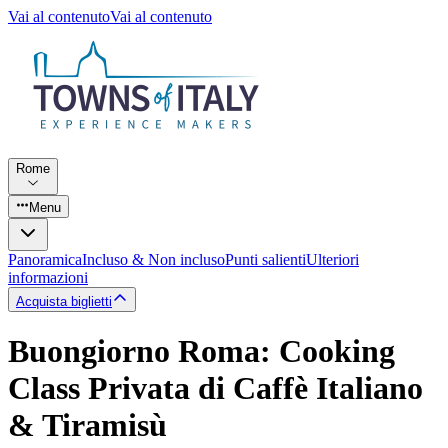
Vai al contenuto
Vai al contenuto
Rome
Menu
Panoramica
Incluso & Non incluso
Punti salienti
Ulteriori
informazioni
Acquista biglietti
Buongiorno Roma: Cooking
Class Privata di Caffè Italiano
& Tiramisù