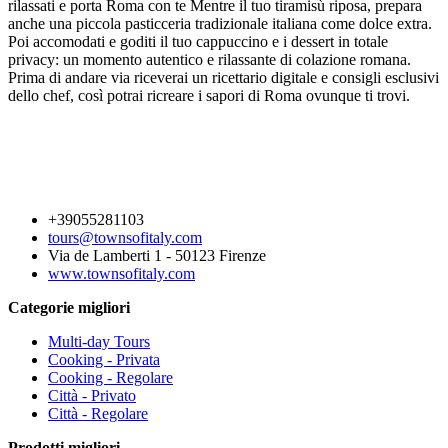
rilassati e porta Roma con te Mentre il tuo tiramisù riposa, prepara
anche una piccola pasticceria tradizionale italiana come dolce extra.
Poi accomodati e goditi il tuo cappuccino e i dessert in totale
privacy: un momento autentico e rilassante di colazione romana.
Prima di andare via riceverai un ricettario digitale e consigli esclusivi
dello chef, così potrai ricreare i sapori di Roma ovunque ti trovi.
+39055281103
tours@townsofitaly.com
Via de Lamberti 1 - 50123 Firenze
www.townsofitaly.com
Categorie migliori
Multi-day Tours
Cooking - Privata
Cooking - Regolare
Città - Privato
Città - Regolare
Prodotti migliori