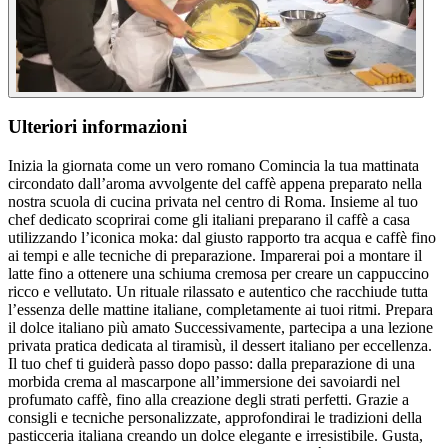
Ulteriori informazioni
Inizia la giornata come un vero romano Comincia la tua mattinata
circondato dall’aroma avvolgente del caffè appena preparato nella
nostra scuola di cucina privata nel centro di Roma. Insieme al tuo
chef dedicato scoprirai come gli italiani preparano il caffè a casa
utilizzando l’iconica moka: dal giusto rapporto tra acqua e caffè fino
ai tempi e alle tecniche di preparazione. Imparerai poi a montare il
latte fino a ottenere una schiuma cremosa per creare un cappuccino
ricco e vellutato. Un rituale rilassato e autentico che racchiude tutta
l’essenza delle mattine italiane, completamente ai tuoi ritmi. Prepara
il dolce italiano più amato Successivamente, partecipa a una lezione
privata pratica dedicata al tiramisù, il dessert italiano per eccellenza.
Il tuo chef ti guiderà passo dopo passo: dalla preparazione di una
morbida crema al mascarpone all’immersione dei savoiardi nel
profumato caffè, fino alla creazione degli strati perfetti. Grazie a
consigli e tecniche personalizzate, approfondirai le tradizioni della
pasticceria italiana creando un dolce elegante e irresistibile. Gusta,