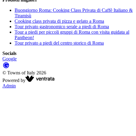
Buongiorno Roma: Cooking Class Privata di Caffè Italiano &
Tiramisù
Cooking class privata di pizza e gelato a Roma
Tour privato gastronomico serale a piedi di Roma
Tour a piedi per piccoli gruppi di Roma con visita guidata al
Pantheon!
Tour privato a piedi del centro storico di Roma
Socials
Google
©
Towns of Italy
2026
Powered by
Admin