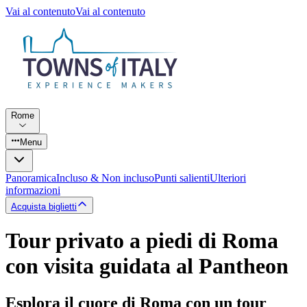
Vai al contenuto
Vai al contenuto
Rome
Menu
Panoramica
Incluso & Non incluso
Punti salienti
Ulteriori
informazioni
Acquista biglietti
Tour privato a piedi di Roma
con visita guidata al Pantheon
Esplora il cuore di Roma con un tour