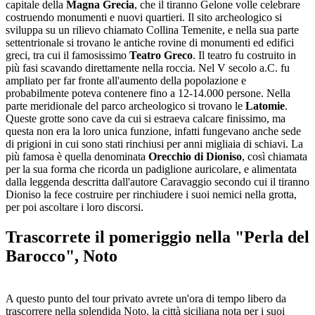
capitale della
Magna Grecia
, che il tiranno Gelone volle celebrare
costruendo monumenti e nuovi quartieri. Il sito archeologico si
sviluppa su un rilievo chiamato Collina Temenite, e nella sua parte
settentrionale si trovano le antiche rovine di monumenti ed edifici
greci, tra cui il famosissimo
Teatro Greco
. Il teatro fu costruito in
più fasi scavando direttamente nella roccia. Nel V secolo a.C. fu
ampliato per far fronte all'aumento della popolazione e
probabilmente poteva contenere fino a 12-14.000 persone. Nella
parte meridionale del parco archeologico si trovano le
Latomie
.
Queste grotte sono cave da cui si estraeva calcare finissimo, ma
questa non era la loro unica funzione, infatti fungevano anche sede
di prigioni in cui sono stati rinchiusi per anni migliaia di schiavi. La
più famosa è quella denominata
Orecchio di Dioniso
, così chiamata
per la sua forma che ricorda un padiglione auricolare, e alimentata
dalla leggenda descritta dall'autore Caravaggio secondo cui il tiranno
Dioniso la fece costruire per rinchiudere i suoi nemici nella grotta,
per poi ascoltare i loro discorsi.
Trascorrete il pomeriggio nella "Perla del
Barocco", Noto
A questo punto del tour privato avrete un'ora di tempo libero da
trascorrere nella splendida Noto, la città siciliana nota per i suoi