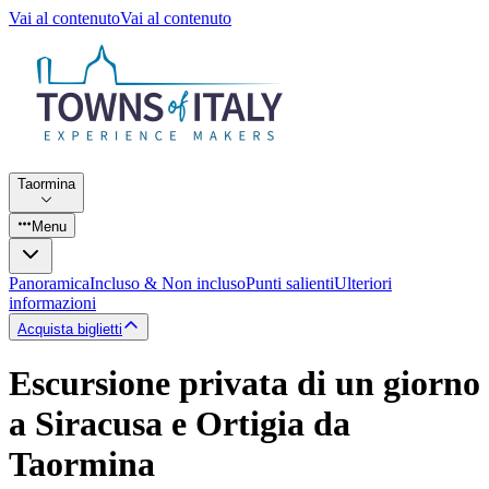
Vai al contenuto
Vai al contenuto
Taormina
Menu
Panoramica
Incluso & Non incluso
Punti salienti
Ulteriori
informazioni
Acquista biglietti
Escursione privata di un giorno
a Siracusa e Ortigia da
Taormina