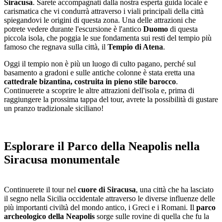
Siracusa
. Sarete accompagnati dalla nostra esperta guida locale e
carismatica che vi condurrà attraverso i viali principali della città
spiegandovi le origini di questa zona. Una delle attrazioni che
potrete vedere durante l'escursione è l'antico
Duomo
di questa
piccola isola, che poggia le sue fondamenta sui resti del tempio più
famoso che regnava sulla città, il
Tempio di Atena
.
Oggi il tempio non è più un luogo di culto pagano, perché sul
basamento a gradoni e sulle antiche colonne è stata eretta una
cattedrale bizantina, costruita in pieno stile barocco
.
Continuerete a scoprire le altre attrazioni dell'isola e, prima di
raggiungere la prossima tappa del tour, avrete la possibilità di gustare
un pranzo tradizionale siciliano!
Esplorare il Parco della Neapolis nella
Siracusa monumentale
Continuerete il tour nel
cuore di Siracusa
, una città che ha lasciato
il segno nella Sicilia occidentale attraverso le diverse influenze delle
più importanti civiltà del mondo antico, i Greci e i Romani. Il
parco
archeologico della Neapolis
sorge sulle rovine di quella che fu la