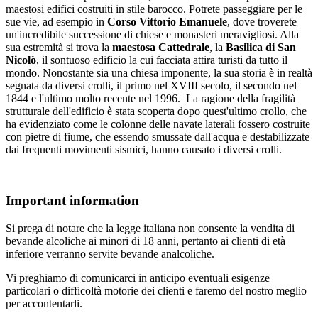
maestosi edifici costruiti in stile barocco. Potrete passeggiare per le
sue vie, ad esempio in
Corso Vittorio Emanuele
, dove troverete
un'incredibile successione di chiese e monasteri meravigliosi. Alla
sua estremità si trova la
maestosa Cattedrale
, la
Basilica di San
Nicolò
, il sontuoso edificio la cui facciata attira turisti da tutto il
mondo. Nonostante sia una chiesa imponente, la sua storia è in realtà
segnata da diversi crolli, il primo nel XVIII secolo, il secondo nel
1844 e l'ultimo molto recente nel 1996. La ragione della fragilità
strutturale dell'edificio è stata scoperta dopo quest'ultimo crollo, che
ha evidenziato come le colonne delle navate laterali fossero costruite
con pietre di fiume, che essendo smussate dall'acqua e destabilizzate
dai frequenti movimenti sismici, hanno causato i diversi crolli.
Important information
Si prega di notare che la legge italiana non consente la vendita di
bevande alcoliche ai minori di 18 anni, pertanto ai clienti di età
inferiore verranno servite bevande analcoliche.
Vi preghiamo di comunicarci in anticipo eventuali esigenze
particolari o difficoltà motorie dei clienti e faremo del nostro meglio
per accontentarli.