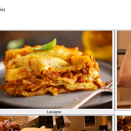
ón)
Lasagne