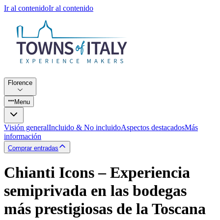
Ir al contenido
Ir al contenido
Florence
Menu
Visión general
Incluido & No incluido
Aspectos destacados
Más
información
Comprar entradas
Chianti Icons – Experiencia
semiprivada en las bodegas
más prestigiosas de la Toscana