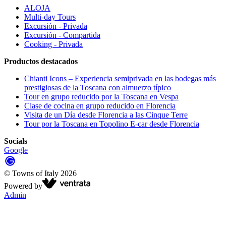
ALOJA
Multi-day Tours
Excursión - Privada
Excursión - Compartida
Cooking - Privada
Productos destacados
Chianti Icons – Experiencia semiprivada en las bodegas más
prestigiosas de la Toscana con almuerzo típico
Tour en grupo reducido por la Toscana en Vespa
Clase de cocina en grupo reducido en Florencia
Visita de un Día desde Florencia a las Cinque Terre
Tour por la Toscana en Topolino E-car desde Florencia
Socials
Google
©
Towns of Italy
2026
Powered by
Admin