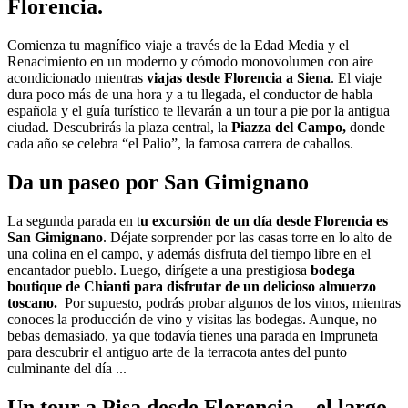
Florencia.
Comienza tu magnífico viaje a través de la Edad Media y el
Renacimiento en un moderno y cómodo monovolumen con aire
acondicionado mientras
viajas desde Florencia a Siena
. El viaje
dura poco más de una hora y a tu llegada, el conductor de habla
española y el guía turístico te llevarán a un tour a pie por la antigua
ciudad. Descubrirás la plaza central, la
Piazza del Campo,
donde
cada año se celebra “el Palio”, la famosa carrera de caballos.
Da un paseo por San Gimignano
La segunda parada en t
u excursión de un día desde Florencia es
San Gimignano
. Déjate sorprender por las casas torre en lo alto de
una colina en el campo, y además disfruta del tiempo libre en el
encantador pueblo. Luego, dirígete a una prestigiosa
bodega
boutique de Chianti para disfrutar de un delicioso almuerzo
toscano.
Por supuesto, podrás probar algunos de los vinos, mientras
conoces la producción de vino y visitas las bodegas. Aunque, no
bebas demasiado, ya que todavía tienes una parada en Impruneta
para descubrir el antiguo arte de la terracota antes del punto
culminante del día ...
Un tour a Pisa desde Florencia... el largo