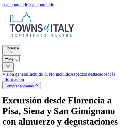
Ir al contenido
Ir al contenido
Florence
Menu
Visión general
Incluido & No incluido
Aspectos destacados
Más
información
Comprar entradas
Excursión desde Florencia a
Pisa, Siena y San Gimignano
con almuerzo y degustaciones