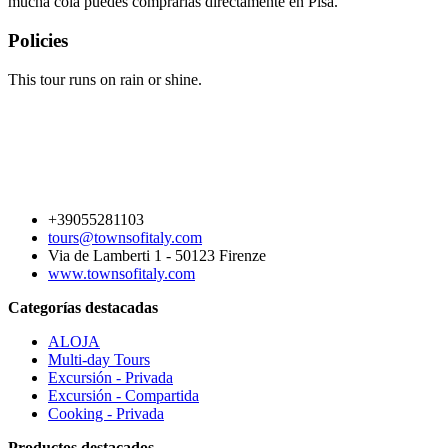
mucha cola puedes comprarlas directamente en Pisa.
Policies
This tour runs on rain or shine.
+39055281103
tours@townsofitaly.com
Via de Lamberti 1 - 50123 Firenze
www.townsofitaly.com
Categorías destacadas
ALOJA
Multi-day Tours
Excursión - Privada
Excursión - Compartida
Cooking - Privada
Productos destacados