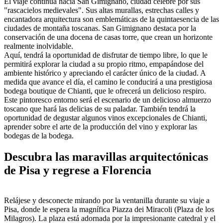
El viaje continúa hacia San Gimignano, ciudad célebre por sus
"rascacielos medievales". Sus altas murallas, estrechas calles y
encantadora arquitectura son emblemáticas de la quintaesencia de las
ciudades de montaña toscanas. San Gimignano destaca por la
conservación de una docena de casas torre, que crean un horizonte
realmente inolvidable.
Aquí, tendrá la oportunidad de disfrutar de tiempo libre, lo que le
permitirá explorar la ciudad a su propio ritmo, empapándose del
ambiente histórico y apreciando el carácter único de la ciudad. A
medida que avance el día, el camino le conducirá a una prestigiosa
bodega boutique de Chianti, que le ofrecerá un delicioso respiro.
Este pintoresco entorno será el escenario de un delicioso almuerzo
toscano que hará las delicias de su paladar. También tendrá la
oportunidad de degustar algunos vinos excepcionales de Chianti,
aprender sobre el arte de la producción del vino y explorar las
bodegas de la bodega.
Descubra las maravillas arquitectónicas
de Pisa y regrese a Florencia
Relájese y desconecte mirando por la ventanilla durante su viaje a
Pisa, donde le espera la magnífica Piazza dei Miracoli (Plaza de los
Milagros). La plaza está adornada por la impresionante catedral y el