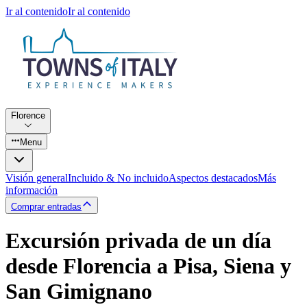
Ir al contenido
Ir al contenido
Florence
Menu
Visión general
Incluido & No incluido
Aspectos destacados
Más
información
Comprar entradas
Excursión privada de un día
desde Florencia a Pisa, Siena y
San Gimignano