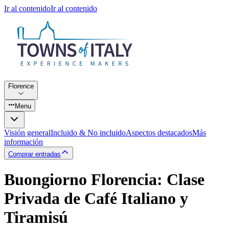
Ir al contenido
Ir al contenido
Florence
Menu
Visión general
Incluido & No incluido
Aspectos destacados
Más
información
Comprar entradas
Buongiorno Florencia: Clase
Privada de Café Italiano y
Tiramisú