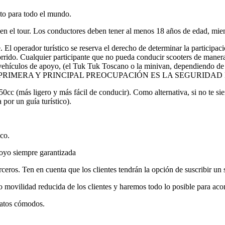
to para todo el mundo.
 en el tour. Los conductores deben tener al menos 18 años de edad, mie
. El operador turístico se reserva el derecho de determinar la participac
corrido. Cualquier participante que no pueda conducir scooters de maner
s vehículos de apoyo, (el Tuk Tuk Toscano o la minivan, dependiendo de
ESTRA PRIMERA Y PRINCIPAL PREOCUPACIÓN ES LA SEGURIDA
50cc (más ligero y más fácil de conducir). Como alternativa, si no 
or un guía turístico).
co.
poyo siempre garantizada
eros. Ten en cuenta que los clientes tendrán la opción de suscribir un 
 o movilidad reducida de los clientes y haremos todo lo posible para ac
patos cómodos.