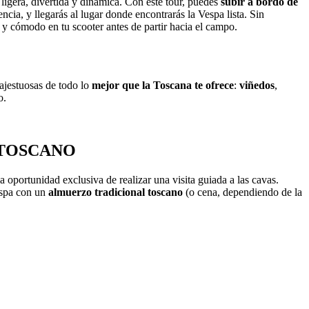
 ligera, divertida y dinámica. Con este tour, puedes
subir a bordo de
cia, y llegarás al lugar donde encontrarás la Vespa lista. Sin
 y cómodo en tu scooter antes de partir hacia el campo.
majestuosas de todo lo
mejor que la Toscana te ofrece
:
viñedos
,
o.
 TOSCANO
a oportunidad exclusiva de realizar una visita guiada a las cavas.
Vespa con un
almuerzo tradicional toscano
(o cena, dependiendo de la