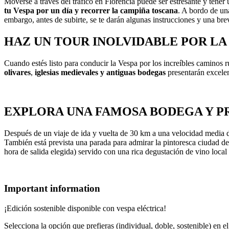
Moverse a través del tráfico en Florencia puede ser estresante y tener
tu Vespa por un día y recorrer la campiña toscana
. A bordo de una
embargo, antes de subirte, se te darán algunas instrucciones y una bre
HAZ UN TOUR INOLVIDABLE POR L
Cuando estés listo para conducir la Vespa por los increíbles caminos 
olivares
,
iglesias medievales y antiguas bodegas
presentarán excelen
EXPLORA UNA FAMOSA BODEGA Y P
Después de un viaje de ida y vuelta de 30 km a una velocidad media d
También está prevista una parada para admirar la pintoresca ciudad de
hora de salida elegida) servido con una rica degustación de vino local
Important information
¡Edición sostenible disponible con vespa eléctrica!
Selecciona la opción que prefieras (individual, doble, sostenible) en 