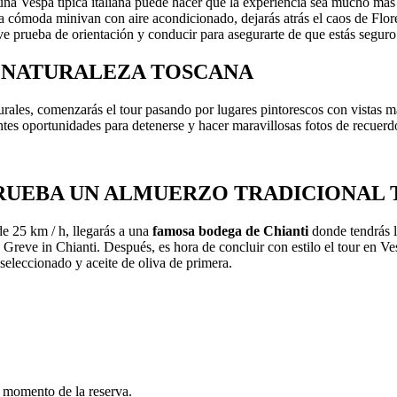
 una Vespa típica italiana puede hacer que la experiencia sea mucho más
 cómoda minivan con aire acondicionado, dejarás atrás el caos de Floren
ve prueba de orientación y conducir para asegurarte de que estás seguro
A NATURALEZA TOSCANA
rurales, comenzarás el tour pasando por lugares pintorescos con vistas 
tes oportunidades para detenerse y hacer maravillosas fotos de recuerd
RUEBA UN ALMUERZO TRADICIONAL
e 25 km / h, llegarás a una
famosa bodega de Chianti
donde tendrás l
 Greve in Chianti. Después, es hora de concluir con estilo el tour en 
 seleccionado y aceite de oliva de primera.
el momento de la reserva.