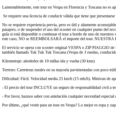
Lamentablemente, este tour en Vespa en Florencia y Toscana no es ap
Se requiere una licencia de conducir válida que tiene que presentarse
No se requiere experiencia previa, pero es útil y altamente aconsejable
pasajero, o de suspender el uso del scooter en cualquier punto del re
guía si está disponible o continuar el tour a bordo de uno de nuestro
este caso, NO se REEMBOLSARÁ el importe del tour. NU
El servicio se opera con scooter original VESPA o ZIP PIAGGIO de 
también llamado Tuk Tuk Tuk Toscana (Vespa de 3 ruedas, conducida p
Kilometraje: alrededor de 19 millas ida y vuelta (30 kms)
Terreno: Carreteras rurales en su mayoría pavimentadas con poco tráfi
Dificultad: Fácil. Velocidad media 25 km/h (15 mls/h). Minivan de a
- El precio del tour INCLUYE un seguro de responsabilidad civil a terc
- Por favor, haznos saber con antelación cualquier necesidad especial
Por último, ¿qué vestir para un tour en Vespa? Lo mejor es ropa y za