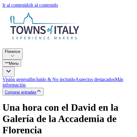
Ir al contenido
Ir al contenido
Florence
Menu
Visión general
Incluido & No incluido
Aspectos destacados
Más
información
Comprar entradas
Una hora con el David en la
Galería de la Accademia de
Florencia