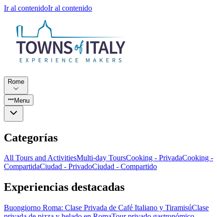
Ir al contenido
Ir al contenido
Rome
Menu
Categorías
All Tours and Activities
Multi-day Tours
Cooking - Privada
Cooking -
Compartida
Ciudad - Privado
Ciudad - Compartido
Experiencias destacadas
Buongiorno Roma: Clase Privada de Café Italiano y Tiramisú
Clase
privada de pizza y helado en Roma
Tour privado gastronómico