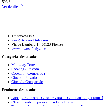
508 €
Ver detalles
+39055281103
tours@townsofitaly.com
Via de Lamberti 1 - 50123 Firenze
www.townsofitaly.com
Categorías destacadas
Multi-day Tours
Cooking - Privada
Cooking - Compartida
Ciudad - Privado
Ciudad - Compartido
Productos destacados
Buongiorno Roma: Clase Privada de Café Italiano y Tiramisú
Clase privada de pizza y helado en Roma