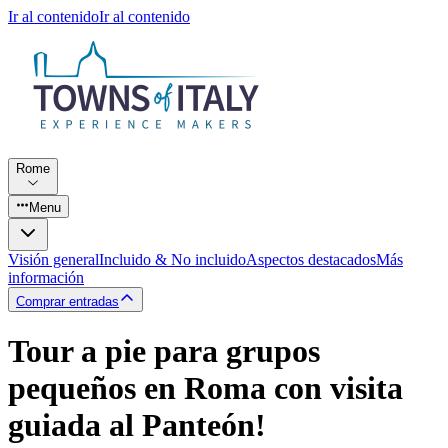
Ir al contenido
Ir al contenido
Rome
Menu
Visión general
Incluido & No incluido
Aspectos destacados
Más
información
Comprar entradas
Tour a pie para grupos
pequeños en Roma con visita
guiada al Panteón!