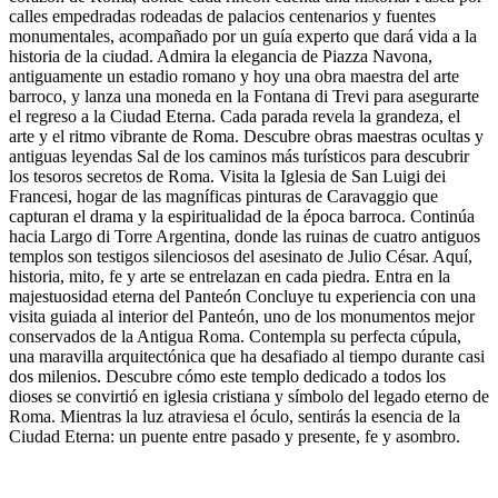
calles empedradas rodeadas de palacios centenarios y fuentes
monumentales, acompañado por un guía experto que dará vida a la
historia de la ciudad. Admira la elegancia de Piazza Navona,
antiguamente un estadio romano y hoy una obra maestra del arte
barroco, y lanza una moneda en la Fontana di Trevi para asegurarte
el regreso a la Ciudad Eterna. Cada parada revela la grandeza, el
arte y el ritmo vibrante de Roma. Descubre obras maestras ocultas y
antiguas leyendas Sal de los caminos más turísticos para descubrir
los tesoros secretos de Roma. Visita la Iglesia de San Luigi dei
Francesi, hogar de las magníficas pinturas de Caravaggio que
capturan el drama y la espiritualidad de la época barroca. Continúa
hacia Largo di Torre Argentina, donde las ruinas de cuatro antiguos
templos son testigos silenciosos del asesinato de Julio César. Aquí,
historia, mito, fe y arte se entrelazan en cada piedra. Entra en la
majestuosidad eterna del Panteón Concluye tu experiencia con una
visita guiada al interior del Panteón, uno de los monumentos mejor
conservados de la Antigua Roma. Contempla su perfecta cúpula,
una maravilla arquitectónica que ha desafiado al tiempo durante casi
dos milenios. Descubre cómo este templo dedicado a todos los
dioses se convirtió en iglesia cristiana y símbolo del legado eterno de
Roma. Mientras la luz atraviesa el óculo, sentirás la esencia de la
Ciudad Eterna: un puente entre pasado y presente, fe y asombro.