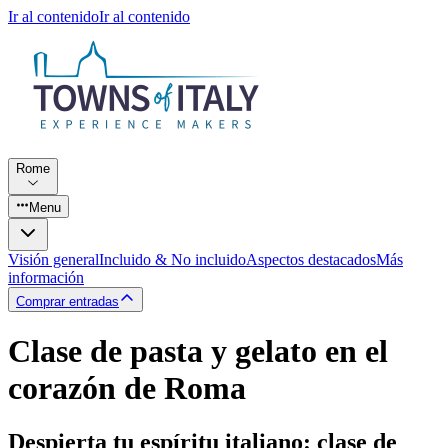
Ir al contenido
Ir al contenido
Rome
Menu
Visión general
Incluido & No incluido
Aspectos destacados
Más
información
Comprar entradas
Clase de pasta y gelato en el
corazón de Roma
Despierta tu espíritu italiano: clase de