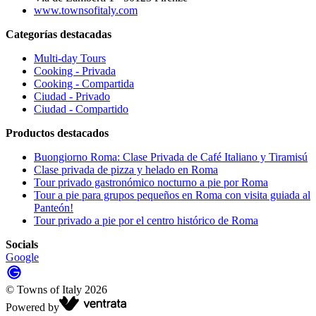
www.townsofitaly.com
Categorías destacadas
Multi-day Tours
Cooking - Privada
Cooking - Compartida
Ciudad - Privado
Ciudad - Compartido
Productos destacados
Buongiorno Roma: Clase Privada de Café Italiano y Tiramisú
Clase privada de pizza y helado en Roma
Tour privado gastronómico nocturno a pie por Roma
Tour a pie para grupos pequeños en Roma con visita guiada al
Panteón!
Tour privado a pie por el centro histórico de Roma
Socials
Google
©
Towns of Italy
2026
Powered by