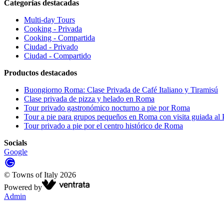
Categorías destacadas
Multi-day Tours
Cooking - Privada
Cooking - Compartida
Ciudad - Privado
Ciudad - Compartido
Productos destacados
Buongiorno Roma: Clase Privada de Café Italiano y Tiramisú
Clase privada de pizza y helado en Roma
Tour privado gastronómico nocturno a pie por Roma
Tour a pie para grupos pequeños en Roma con visita guiada al 
Tour privado a pie por el centro histórico de Roma
Socials
Google
©
Towns of Italy
2026
Powered by
Admin