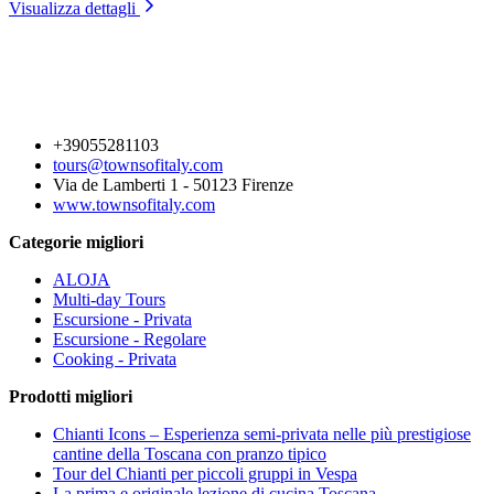
Visualizza dettagli
+39055281103
tours@townsofitaly.com
Via de Lamberti 1 - 50123 Firenze
www.townsofitaly.com
Categorie migliori
ALOJA
Multi-day Tours
Escursione - Privata
Escursione - Regolare
Cooking - Privata
Prodotti migliori
Chianti Icons – Esperienza semi-privata nelle più prestigiose
cantine della Toscana con pranzo tipico
Tour del Chianti per piccoli gruppi in Vespa
La prima e originale lezione di cucina Toscana