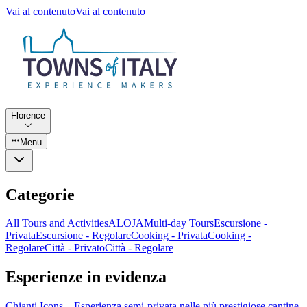
Vai al contenuto
Vai al contenuto
Florence
Menu
Categorie
All Tours and Activities
ALOJA
Multi-day Tours
Escursione -
Privata
Escursione - Regolare
Cooking - Privata
Cooking -
Regolare
Città - Privato
Città - Regolare
Esperienze in evidenza
Chianti Icons – Esperienza semi-privata nelle più prestigiose cantine