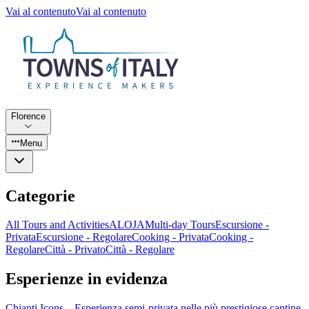
Vai al contenuto
Vai al contenuto
Florence
Menu
Categorie
All Tours and Activities
ALOJA
Multi-day Tours
Escursione -
Privata
Escursione - Regolare
Cooking - Privata
Cooking -
Regolare
Città - Privato
Città - Regolare
Esperienze in evidenza
Chianti Icons – Esperienza semi-privata nelle più prestigiose cantine