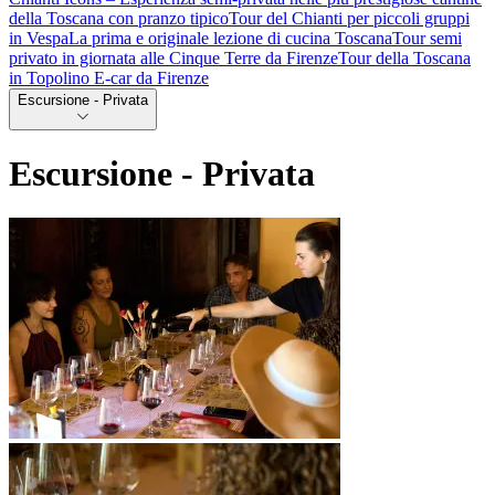
della Toscana con pranzo tipico
Tour del Chianti per piccoli gruppi
in Vespa
La prima e originale lezione di cucina Toscana
Tour semi
privato in giornata alle Cinque Terre da Firenze
Tour della Toscana
in Topolino E-car da Firenze
Escursione - Privata
Escursione - Privata