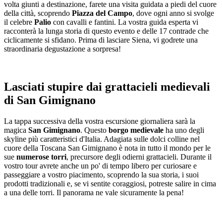
volta giunti a destinazione, farete una visita guidata a piedi del cuore
della città, scoprendo
Piazza del Campo
, dove ogni anno si svolge
il celebre
Palio
con cavalli e fantini. La vostra guida esperta vi
racconterà la lunga storia di questo evento e delle 17 contrade che
ciclicamente si sfidano. Prima di lasciare Siena, vi godrete una
straordinaria degustazione a sorpresa!
Lasciati stupire dai grattacieli medievali
di San Gimignano
La tappa successiva della vostra escursione giornaliera sarà la
magica
San Gimignano
. Questo
borgo medievale
ha uno degli
skyline più caratteristici d'Italia. Adagiata sulle dolci colline nel
cuore della Toscana San Gimignano è nota in tutto il mondo per le
sue
numerose torri
, precursore degli odierni grattacieli. Durante il
vostro tour avrete anche un po' di tempo libero per curiosare e
passeggiare a vostro piacimento, scoprendo la sua storia, i suoi
prodotti tradizionali e, se vi sentite coraggiosi, potreste salire in cima
a una delle torri. Il panorama ne vale sicuramente la pena!