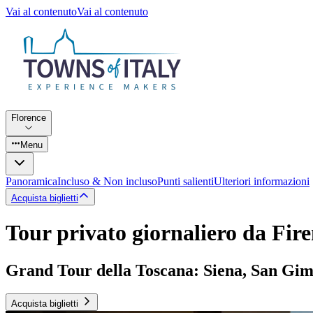
Vai al contenuto
Vai al contenuto
Florence
Menu
Panoramica
Incluso & Non incluso
Punti salienti
Ulteriori informazioni
Acquista biglietti
Tour privato giornaliero da Fir
Grand Tour della Toscana: Siena, San Gimi
Acquista biglietti