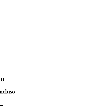
no
ncluso