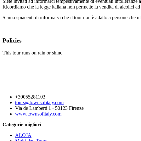
Siete invitati ad informarci tempestivamente di eventuali intolleranze a
Ricordiamo che la legge italiana non permette la vendita di alcolici ad
Siamo spiacenti di informarvi che il tour non è adatto a persone che util
Policies
This tour runs on rain or shine.
+39055281103
tours@townsofitaly.com
Via de Lamberti 1 - 50123 Firenze
www.townsofitaly.com
Categorie migliori
ALOJA
Multi-day Tours