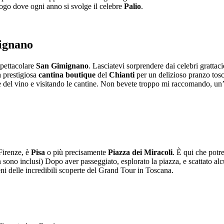
 luogo dove ogni anno si svolge il celebre
Palio
.
mignano
spettacolare
San Gimignano
. Lasciatevi sorprendere dai celebri grattaci
a prestigiosa
cantina boutique
del
Chianti
per un delizioso pranzo tosc
ne del vino e visitando le cantine. Non bevete troppo mi raccomando, un’
 Firenze, è
Pisa
o più precisamente
Piazza dei Miracoli
. È qui che potr
 non sono inclusi) Dopo aver passeggiato, esplorato la piazza, e scattato a
ieni delle incredibili scoperte del Grand Tour in Toscana.