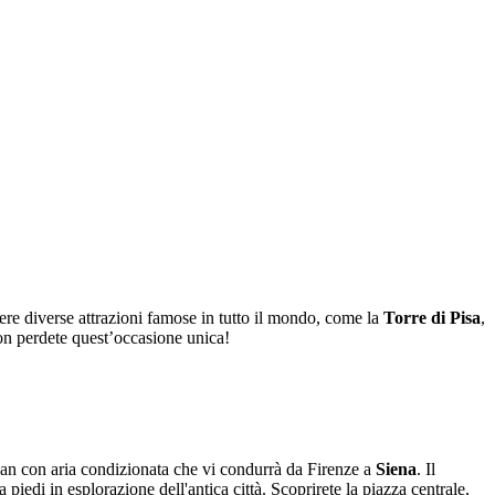
gere diverse attrazioni famose in tutto il mondo, come la
Torre di Pisa
,
on perdete quest’occasione unica!
van con aria condizionata che vi condurrà da Firenze a
Siena
. Il
 piedi in esplorazione dell'antica città. Scoprirete la piazza centrale,