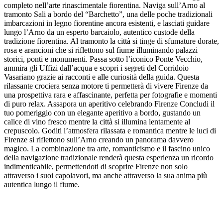
completo nell’arte rinascimentale fiorentina. Naviga sull’Arno al
tramonto Sali a bordo del “Barchetto”, una delle poche tradizionali
imbarcazioni in legno fiorentine ancora esistenti, e lasciati guidare
lungo l’Arno da un esperto barcaiolo, autentico custode della
tradizione fiorentina. Al tramonto la città si tinge di sfumature dorate,
rosa e arancioni che si riflettono sul fiume illuminando palazzi
storici, ponti e monumenti. Passa sotto l’iconico Ponte Vecchio,
ammira gli Uffizi dall’acqua e scopri i segreti del Corridoio
Vasariano grazie ai racconti e alle curiosità della guida. Questa
rilassante crociera senza motore ti permetterà di vivere Firenze da
una prospettiva rara e affascinante, perfetta per fotografie e momenti
di puro relax. Assapora un aperitivo celebrando Firenze Concludi il
tuo pomeriggio con un elegante aperitivo a bordo, gustando un
calice di vino fresco mentre la città si illumina lentamente al
crepuscolo. Goditi l’atmosfera rilassata e romantica mentre le luci di
Firenze si riflettono sull’Arno creando un panorama davvero
magico. La combinazione tra arte, romanticismo e il fascino unico
della navigazione tradizionale renderà questa esperienza un ricordo
indimenticabile, permettendoti di scoprire Firenze non solo
attraverso i suoi capolavori, ma anche attraverso la sua anima più
autentica lungo il fiume.