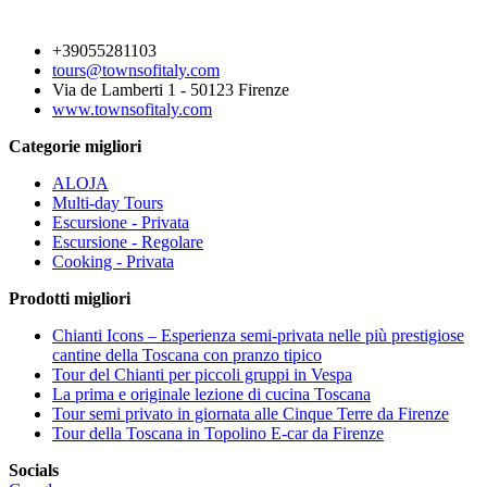
+39055281103
tours@townsofitaly.com
Via de Lamberti 1 - 50123 Firenze
www.townsofitaly.com
Categorie migliori
ALOJA
Multi-day Tours
Escursione - Privata
Escursione - Regolare
Cooking - Privata
Prodotti migliori
Chianti Icons – Esperienza semi-privata nelle più prestigiose
cantine della Toscana con pranzo tipico
Tour del Chianti per piccoli gruppi in Vespa
La prima e originale lezione di cucina Toscana
Tour semi privato in giornata alle Cinque Terre da Firenze
Tour della Toscana in Topolino E-car da Firenze
Socials