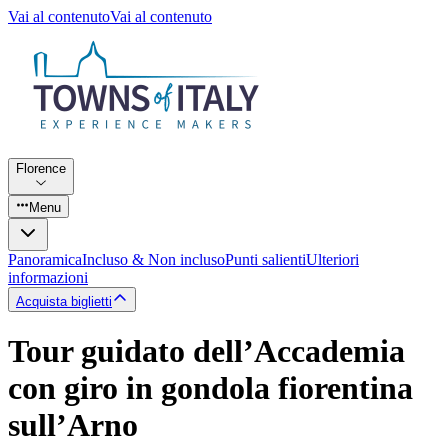
Vai al contenuto
Vai al contenuto
Florence
Menu
Panoramica
Incluso & Non incluso
Punti salienti
Ulteriori
informazioni
Acquista biglietti
Tour guidato dell’Accademia
con giro in gondola fiorentina
sull’Arno