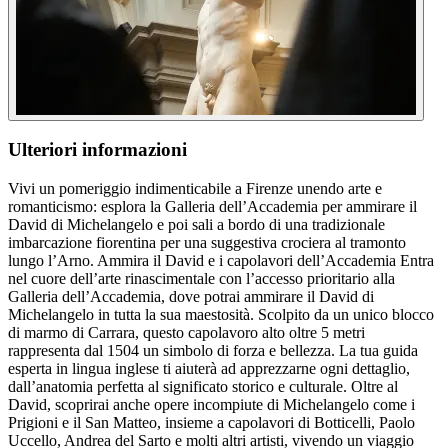
Ulteriori informazioni
Vivi un pomeriggio indimenticabile a Firenze unendo arte e
romanticismo: esplora la Galleria dell’Accademia per ammirare il
David di Michelangelo e poi sali a bordo di una tradizionale
imbarcazione fiorentina per una suggestiva crociera al tramonto
lungo l’Arno. Ammira il David e i capolavori dell’Accademia Entra
nel cuore dell’arte rinascimentale con l’accesso prioritario alla
Galleria dell’Accademia, dove potrai ammirare il David di
Michelangelo in tutta la sua maestosità. Scolpito da un unico blocco
di marmo di Carrara, questo capolavoro alto oltre 5 metri
rappresenta dal 1504 un simbolo di forza e bellezza. La tua guida
esperta in lingua inglese ti aiuterà ad apprezzarne ogni dettaglio,
dall’anatomia perfetta al significato storico e culturale. Oltre al
David, scoprirai anche opere incompiute di Michelangelo come i
Prigioni e il San Matteo, insieme a capolavori di Botticelli, Paolo
Uccello, Andrea del Sarto e molti altri artisti, vivendo un viaggio