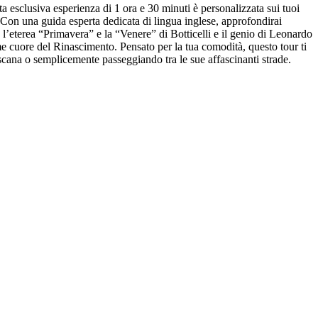
sta esclusiva esperienza di 1 ora e 30 minuti è personalizzata sui tuoi
te. Con una guida esperta dedicata di lingua inglese, approfondirai
, l’eterea “Primavera” e la “Venere” di Botticelli e il genio di Leonardo
me cuore del Rinascimento. Pensato per la tua comodità, questo tour ti
oscana o semplicemente passeggiando tra le sue affascinanti strade.