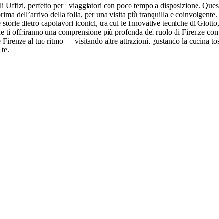
egli Uffizi, perfetto per i viaggiatori con poco tempo a disposizione. Que
 prima dell’arrivo della folla, per una visita più tranquilla e coinvolgen
storie dietro capolavori iconici, tra cui le innovative tecniche di Giotto
che ti offriranno una comprensione più profonda del ruolo di Firenze co
e Firenze al tuo ritmo — visitando altre attrazioni, gustando la cucina t
 te.