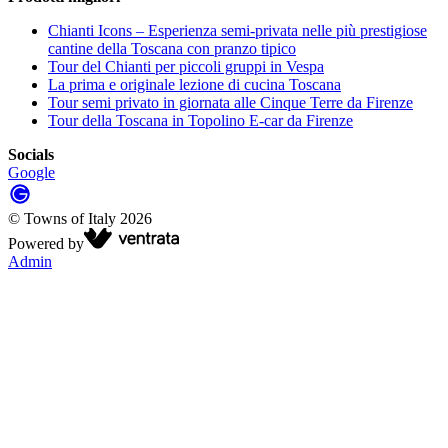
Chianti Icons – Esperienza semi-privata nelle più prestigiose
cantine della Toscana con pranzo tipico
Tour del Chianti per piccoli gruppi in Vespa
La prima e originale lezione di cucina Toscana
Tour semi privato in giornata alle Cinque Terre da Firenze
Tour della Toscana in Topolino E-car da Firenze
Socials
Google
©
Towns of Italy
2026
Powered by
Admin