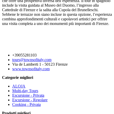
che offre una prospettiva diversa dell’esperienza. Il tour in spagnolo
include la visita guidata al Museo del Duomo, l’ingresso alla
Cattedrale di Firenze e la salita alla Cupola del Brunelleschi.
Sebbene le terrazze non siano incluse in questa opzione, l’esperienza
combina approfondimenti culturali e capolavori artistici per offrire
una visita completa a uno dei monumenti più importanti di Firenze.
+39055281103
tours@townsofitaly.com
Via de Lamberti 1 - 50123 Firenze
www.townsofitaly.com
Categorie migliori
ALOJA
Multi-day Tours
Escursione - Privata
Escursione - Regolare
Cooking - Privata
Prodotti migliori