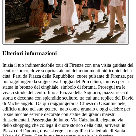
Ulteriori informazioni
Inizia il tuo indimenticabile tour di Firenze con una visita guidata del
centro storico, dove scoprirai alcuni dei monumenti più iconici della
città. Parti da Piazza della Repubblica, cuore pulsante di Firenze, per
poi raggiungere la suggestiva Loggia del Porcellino, famosa per la
statua in bronzo del cinghiale, simbolo di fortuna. Prosegui tra le
vivaci strade del centro fino a Piazza della Signoria, piazza ricca di
storia e decorata con splendide sculture, tra cui una replica del David
di Michelangelo. Da qui raggiungerai la Chiesa di Orsanmichele,
edificio unico nel suo genere, nato come granaio e oggi celebre per
le sue nicchie esterne decorate con statue dei grandi maestri
rinascimentali. Passeggiando lungo Via Calzaiuoli, elegante via
dello shopping che collega il cuore storico della città, arriverai in
Piazza del Duomo, dove si erge la magnifica Cattedrale di Santa