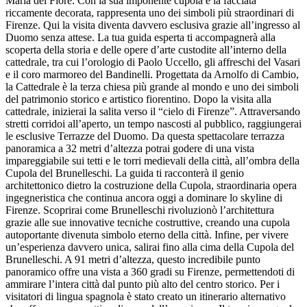
Maria del Fiore. Con la sua imponente cupola e la facciata
riccamente decorata, rappresenta uno dei simboli più straordinari di
Firenze. Qui la visita diventa davvero esclusiva grazie all’ingresso al
Duomo senza attese. La tua guida esperta ti accompagnerà alla
scoperta della storia e delle opere d’arte custodite all’interno della
cattedrale, tra cui l’orologio di Paolo Uccello, gli affreschi del Vasari
e il coro marmoreo del Bandinelli. Progettata da Arnolfo di Cambio,
la Cattedrale è la terza chiesa più grande al mondo e uno dei simboli
del patrimonio storico e artistico fiorentino. Dopo la visita alla
cattedrale, inizierai la salita verso il “cielo di Firenze”. Attraversando
stretti corridoi all’aperto, un tempo nascosti al pubblico, raggiungerai
le esclusive Terrazze del Duomo. Da questa spettacolare terrazza
panoramica a 32 metri d’altezza potrai godere di una vista
impareggiabile sui tetti e le torri medievali della città, all’ombra della
Cupola del Brunelleschi. La guida ti racconterà il genio
architettonico dietro la costruzione della Cupola, straordinaria opera
ingegneristica che continua ancora oggi a dominare lo skyline di
Firenze. Scoprirai come Brunelleschi rivoluzionò l’architettura
grazie alle sue innovative tecniche costruttive, creando una cupola
autoportante divenuta simbolo eterno della città. Infine, per vivere
un’esperienza davvero unica, salirai fino alla cima della Cupola del
Brunelleschi. A 91 metri d’altezza, questo incredibile punto
panoramico offre una vista a 360 gradi su Firenze, permettendoti di
ammirare l’intera città dal punto più alto del centro storico. Per i
visitatori di lingua spagnola è stato creato un itinerario alternativo