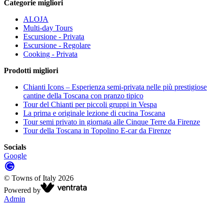
Categorie migliori
ALOJA
Multi-day Tours
Escursione - Privata
Escursione - Regolare
Cooking - Privata
Prodotti migliori
Chianti Icons – Esperienza semi-privata nelle più prestigiose
cantine della Toscana con pranzo tipico
Tour del Chianti per piccoli gruppi in Vespa
La prima e originale lezione di cucina Toscana
Tour semi privato in giornata alle Cinque Terre da Firenze
Tour della Toscana in Topolino E-car da Firenze
Socials
Google
©
Towns of Italy
2026
Powered by
Admin