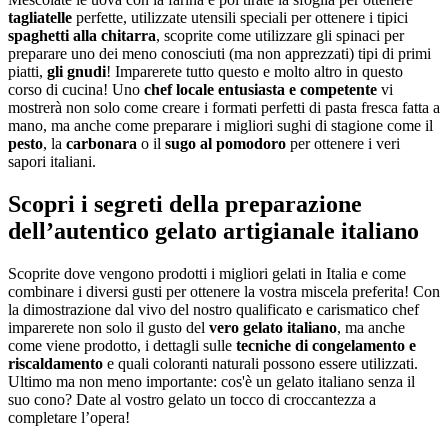
tagliatelle
perfette, utilizzate utensili speciali per ottenere i tipici
spaghetti alla chitarra
, scoprite come utilizzare gli spinaci per
preparare uno dei meno conosciuti (ma non apprezzati) tipi di primi
piatti,
gli gnudi
! Imparerete tutto questo e molto altro in questo
corso di cucina! Uno
chef locale entusiasta e competente
vi
mostrerà non solo come creare i formati perfetti di pasta fresca fatta a
mano, ma anche come preparare i migliori sughi di stagione come il
pesto
, la
carbonara
o il
sugo al pomodoro
per ottenere i veri
sapori italiani.
Scopri i segreti della preparazione
dell’autentico gelato artigianale italiano
Scoprite dove vengono prodotti i migliori gelati in Italia e come
combinare i diversi gusti per ottenere la vostra miscela preferita! Con
la dimostrazione dal vivo del nostro qualificato e carismatico chef
imparerete non solo il gusto del
vero gelato italiano
, ma anche
come viene prodotto, i dettagli sulle
tecniche di congelamento e
riscaldamento
e quali coloranti naturali possono essere utilizzati.
Ultimo ma non meno importante: cos'è un gelato italiano senza il
suo cono? Date al vostro gelato un tocco di croccantezza a
completare l’opera!