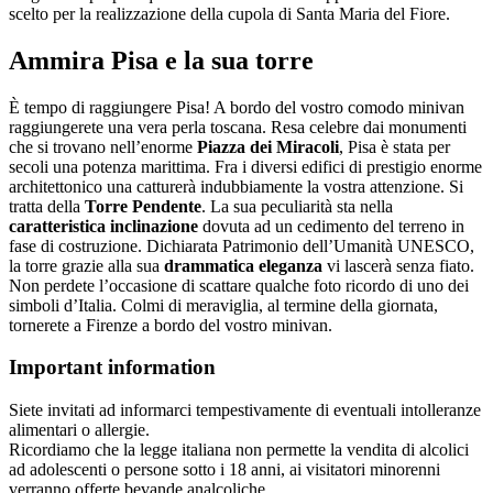
scelto per la realizzazione della cupola di Santa Maria del Fiore.
Ammira Pisa e la sua torre
È tempo di raggiungere Pisa! A bordo del vostro comodo minivan
raggiungerete una vera perla toscana. Resa celebre dai monumenti
che si trovano nell’enorme
Piazza dei Miracoli
, Pisa è stata per
secoli una potenza marittima. Fra i diversi edifici di prestigio enorme
architettonico una catturerà indubbiamente la vostra attenzione. Si
tratta della
Torre Pendente
. La sua peculiarità sta nella
caratteristica inclinazione
dovuta ad un cedimento del terreno in
fase di costruzione. Dichiarata Patrimonio dell’Umanità UNESCO,
la torre grazie alla sua
drammatica eleganza
vi lascerà senza fiato.
Non perdete l’occasione di scattare qualche foto ricordo di uno dei
simboli d’Italia. Colmi di meraviglia, al termine della giornata,
tornerete a Firenze a bordo del vostro minivan.
Important information
Siete invitati ad informarci tempestivamente di eventuali intolleranze
alimentari o allergie.
Ricordiamo che la legge italiana non permette la vendita di alcolici
ad adolescenti o persone sotto i 18 anni, ai visitatori minorenni
verranno offerte bevande analcoliche.