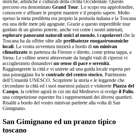
storiche, artistiche e culturali della civiltà Occidentale. Questo
percorso era denominato
Grand Tour
. Lo scopo era approfondire,
conoscere e affinare le proprie maniere e il proprio sapere. Molto
spesso la meta prediletta era proprio la penisola italiana e la Toscana
era una delle mete più agognate. Grazie a questo imperdibile tour
guidato di un giorno potrete, anche voi come i nostri antenati,
esplorare panorami naturali unici al mondo
,
i capolavori
che la
Toscana ha da offrire oltre alle
prelibatezze enogastronomiche
locali
. La vostra avventura inizierà a bordo di
un minivan
climatizzato
in partenza da Firenze e diretto, come prima tappa, a
Siena. Le colline senesi attraversate da lunghi viali di cipressi vi
accoglieranno donandovi
un senso di pace e serenità
.
Raggiungerete la città e vi unirete ad una guida locale esperta per
una passeggiata fra le
contrade del centro storico
, Patrimonio
dell’Umanità UNESCO. Scoprirete la storia e le leggende che
circondano la città ed i suoi maestosi palazzi e visiterete
Piazza del
Campo
, la celebre agorà in cui sin dal Medioevo si svolge
il Palio
,
una competizione equestre fra i rappresentanti dei diversi quartieri.
Risaliti a bordo del vostro minivan partirete alla volta di San
Gimignano.
San Gimignano ed un pranzo tipico
toscano