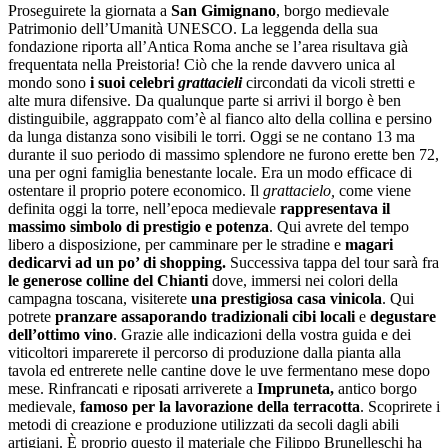
Proseguirete la giornata a
San Gimignano
, borgo medievale
Patrimonio dell’Umanità UNESCO. La leggenda della sua
fondazione riporta all’Antica Roma anche se l’area risultava già
frequentata nella Preistoria! Ciò che la rende davvero unica al
mondo sono
i suoi celebri
grattacieli
circondati da vicoli stretti e
alte mura difensive. Da qualunque parte si arrivi il borgo è ben
distinguibile, aggrappato com’è al fianco alto della collina e persino
da lunga distanza sono visibili le torri. Oggi se ne contano 13 ma
durante il suo periodo di massimo splendore ne furono erette ben 72,
una per ogni famiglia benestante locale. Era un modo efficace di
ostentare il proprio potere economico. Il
grattacielo,
come viene
definita oggi la torre, nell’epoca medievale
rappresentava il
massimo simbolo di prestigio e potenza
. Qui avrete del tempo
libero a disposizione, per camminare per le stradine e
magari
dedicarvi ad un po’ di shopping.
Successiva tappa del tour sarà fra
le generose colline del Chianti
dove, immersi nei colori della
campagna toscana, visiterete
una prestigiosa casa vinicola
. Qui
potrete
pranzare assaporando tradizionali cibi locali
e
degustare
dell’ottimo vino
. Grazie alle indicazioni della vostra guida e dei
viticoltori imparerete il percorso di produzione dalla pianta alla
tavola ed entrerete nelle cantine dove le uve fermentano mese dopo
mese. Rinfrancati e riposati arriverete a
Impruneta,
antico borgo
medievale,
famoso per la lavorazione della terracotta
. Scoprirete i
metodi di creazione e produzione utilizzati da secoli dagli abili
artigiani. È proprio questo il materiale che Filippo Brunelleschi ha