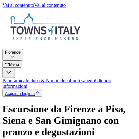
Vai al contenuto
Vai al contenuto
Florence
Menu
Panoramica
Incluso & Non incluso
Punti salienti
Ulteriori
informazioni
Acquista biglietti
Escursione da Firenze a Pisa,
Siena e San Gimignano con
pranzo e degustazioni