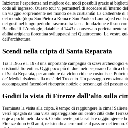
Inizierete l’esperienza nel migliore dei modi possibili grazie ai bigliett
code all’ingresso. Questo tour vi permetterà di accedere all’interno d
un viaggio sorprendente nel mondo della cristianità! La Cattedrale di S
del mondo (dopo San Pietro a Roma e San Paolo a Londra) ed era la chi
dei gusti nel lungo periodo trascorso tra la sua fondazione e il suo c
Bandinelli. L’orologio, databile al 1443 e conservato perfettamente s
abilità artigiana fiorentina sviluppatesi nel Quattrocento. La vostra gu
dell’architettura.
Scendi nella cripta di Santa Reparata
Tra il 1965 e il 1973 una importante campagna di scavi archeologici eseg
cristianità fiorentina. Oggi poco più di due metri separano l’antica chi
di Santa Reparata, per ammirare da vicino ciò che custodisce. Potrete 
de’ Medici risalente alla metà del Trecento. Un passaggio emozionante c
accompagnerà facendovi riscoprire notizie e personaggi del passato c
Goditi la vista di Firenze dall’alto sulla c
Terminata la visita alla cripta, è tempo di raggiungere la cima! Salirete 
verrà ripagata da una vista impareggiabile sul centro città dalle Terrazz
erge a pochi metri da voi. Continuerete poi la salita e raggiungerete 
Firenze dopo 600 anni, resistendo a terremoti e al passare del tempo.