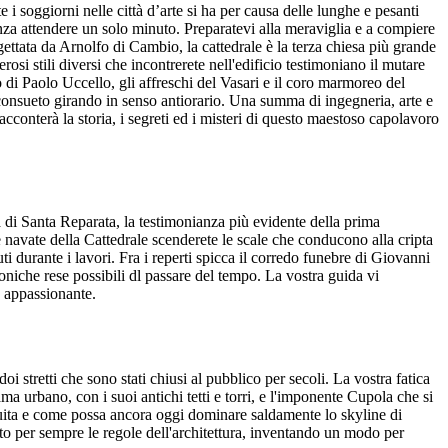
te i soggiorni nelle città d’arte si ha per causa delle lunghe e pesanti
enza attendere un solo minuto. Preparatevi alla meraviglia e a compiere
gettata da Arnolfo di Cambio, la cattedrale è la terza chiesa più grande
 stili diversi che incontrerete nell'edificio testimoniano il mutare
 di Paolo Uccello, gli affreschi del Vasari e il coro marmoreo del
consueto girando in senso antiorario. Una summa di ingegneria, arte e
acconterà la storia, i segreti ed i misteri di questo maestoso capolavoro
ca di Santa Reparata, la testimonianza più evidente della prima
le navate della Cattedrale scenderete le scale che conducono alla cripta
durante i lavori. Fra i reperti spicca il corredo funebre di Giovanni
oniche rese possibili dl passare del tempo. La vostra guida vi
o appassionante.
oi stretti che sono stati chiusi al pubblico per secoli. La vostra fatica
ama urbano, con i suoi antichi tetti e torri, e l'imponente Cupola che si
truita e come possa ancora oggi dominare saldamente lo skyline di
to per sempre le regole dell'architettura, inventando un modo per