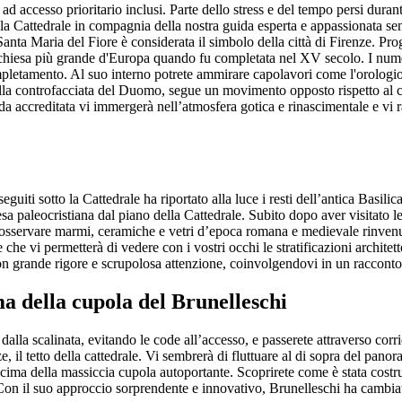
i ad accesso prioritario inclusi. Parte dello stress e del tempo persi duran
ella Cattedrale in compagnia della nostra guida esperta e appassionata s
anta Maria del Fiore è considerata il simbolo della città di Firenze. Pro
esa più grande d'Europa quando fu completata nel XV secolo. I numerosi
ompletamento. Al suo interno potrete ammirare capolavori come l'orologio
ulla controfacciata del Duomo, segue un movimento opposto rispetto al 
ida accreditata vi immergerà nell’atmosfera gotica e rinascimentale e vi r
uiti sotto la Cattedrale ha riportato alla luce i resti dell’antica Basili
esa paleocristiana dal piano della Cattedrale. Subito dopo aver visitato 
osservare marmi, ceramiche e vetri d’epoca romana e medievale rinvenuti 
he vi permetterà di vedere con i vostri occhi le stratificazioni architett
on grande rigore e scrupolosa attenzione, coinvolgendovi in un raccont
ima della cupola del Brunelleschi
dalla scalinata, evitando le code all’accesso, e passerete attraverso corrid
e, il tetto della cattedrale. Vi sembrerà di fluttuare al di sopra del panor
la cima della massiccia cupola autoportante. Scoprirete come è stata cos
 Con il suo approccio sorprendente e innovativo, Brunelleschi ha cambia