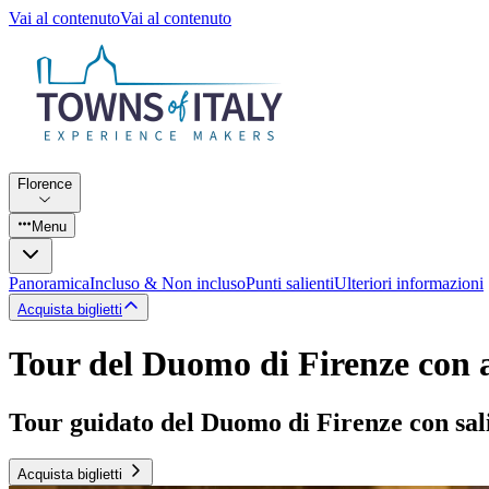
Vai al contenuto
Vai al contenuto
Florence
Menu
Panoramica
Incluso & Non incluso
Punti salienti
Ulteriori informazioni
Acquista biglietti
Tour del Duomo di Firenze con ac
Tour guidato del Duomo di Firenze con sali
Acquista biglietti