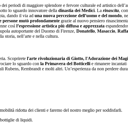
 dei periodi di maggiore splendore e fervore culturale ed artistico dell’ar
sotto lo sguardo innovatore della
dinastia dei Medici
. La
rinascita
, com
pia, dando il via ad
una nuova percezione dell’uomo e del mondo
, n
lle persone mutò profondamente
grazie al nuovo pensiero rinascimentale
venne così
l’espressione artistica più diffusa e apprezzata
espandendosi
e cupola autoportante del Duomo di Firenze,
Donatello
,
Masaccio
,
Raffa
 storia, nell’arte e nella cultura.
eria. Scoprirete
l'arte rivoluzionaria di Giotto, l'Adorazione dei Ma
crociare lo sguardo con
la Primavera del Botticelli
e rimanere incantati 
ali Rubens, Rembrandt e molti altri. Un’esperienza da non perdere duran
obilità ridotta dei clienti e faremo del nostro meglio per soddisfarli.
ttiglie di liquidi.