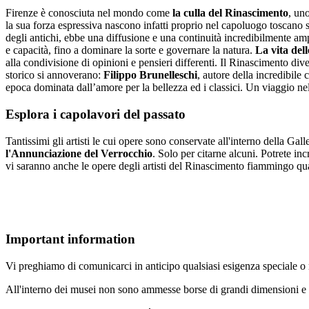
Firenze è conosciuta nel mondo come
la culla del Rinascimento
, uno
la sua forza espressiva nascono infatti proprio nel capoluogo toscano 
degli antichi, ebbe una diffusione e una continuità incredibilmente am
e capacità, fino a dominare la sorte e governare la natura.
La vita de
alla condivisione di opinioni e pensieri differenti. Il Rinascimento di
storico si annoverano:
Filippo Brunelleschi
, autore della incredibil
epoca dominata dall’amore per la bellezza ed i classici. Un viaggio nella
Esplora i capolavori del passato
Tantissimi gli artisti le cui opere sono conservate all'interno della Gall
l'Annunciazione del Verrocchio
. Solo per citarne alcuni. Potrete in
vi saranno anche le opere degli artisti del Rinascimento fiammingo qu
Important information
Vi preghiamo di comunicarci in anticipo qualsiasi esigenza speciale o m
All'interno dei musei non sono ammesse borse di grandi dimensioni e bo