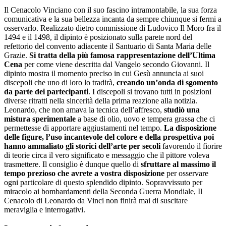
Il Cenacolo Vinciano con il suo fascino intramontabile, la sua forza
comunicativa e la sua bellezza incanta da sempre chiunque si fermi a
osservarlo. Realizzato dietro commissione di Ludovico Il Moro fra il
1494 e il 1498, il dipinto è posizionato sulla parete nord del
refettorio del convento adiacente il Santuario di Santa Maria delle
Grazie.
Si tratta della più famosa rappresentazione dell’Ultima
Cena
per come viene descritta dal Vangelo secondo Giovanni. Il
dipinto mostra il momento preciso in cui Gesù annuncia ai suoi
discepoli che uno di loro lo tradirà,
creando un’onda di sgomento
da parte dei partecipanti
. I discepoli si trovano tutti in posizioni
diverse ritratti nella sincerità della prima reazione alla notizia.
Leonardo, che non amava la tecnica dell’affresco,
studiò una
mistura sperimentale
a base di olio, uovo e tempera grassa che ci
permettesse di apportare aggiustamenti nel tempo.
La disposizione
delle figure, l’uso incantevole del colore e della prospettiva poi
hanno ammaliato gli storici dell’arte per secoli
favorendo il fiorire
di teorie circa il vero significato e messaggio che il pittore voleva
trasmettere. Il consiglio è dunque quello di
sfruttare al massimo il
tempo prezioso che avrete a vostra disposizione
per osservare
ogni particolare di questo splendido dipinto. Sopravvissuto per
miracolo ai bombardamenti della Seconda Guerra Mondiale, Il
Cenacolo di Leonardo da Vinci non finirà mai di suscitare
meraviglia e interrogativi.