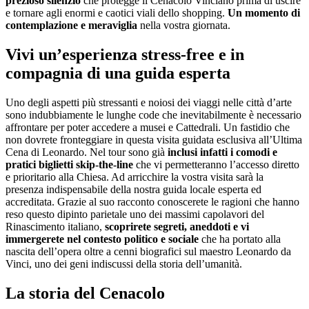
prezioso silenzio
che protegge il Cenacolo Vinciano prima di uscire
e tornare agli enormi e caotici viali dello shopping.
Un momento di
contemplazione e meraviglia
nella vostra giornata.
Vivi un’esperienza stress-free e in
compagnia di una guida esperta
Uno degli aspetti più stressanti e noiosi dei viaggi nelle città d’arte
sono indubbiamente le lunghe code che inevitabilmente è necessario
affrontare per poter accedere a musei e Cattedrali. Un fastidio che
non dovrete fronteggiare in questa visita guidata esclusiva all’Ultima
Cena di Leonardo. Nel tour sono già
inclusi infatti i comodi e
pratici biglietti skip-the-line
che vi permetteranno l’accesso diretto
e prioritario alla Chiesa. Ad arricchire la vostra visita sarà la
presenza indispensabile della nostra guida locale esperta ed
accreditata. Grazie al suo racconto conoscerete le ragioni che hanno
reso questo dipinto parietale uno dei massimi capolavori del
Rinascimento italiano,
scoprirete segreti, aneddoti e vi
immergerete nel contesto politico e sociale
che ha portato alla
nascita dell’opera oltre a cenni biografici sul maestro Leonardo da
Vinci, uno dei geni indiscussi della storia dell’umanità.
La storia del Cenacolo