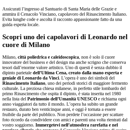
Assicurati l’ingresso al Santuario di Santa Maria delle Grazie e
ammira il Cenacolo Vinciano, capolavoro del Rinascimento Italiano.
Evita lunghe code e ascolta il racconto appassionante fatto da una
guida esperta locale.
Scopri uno dei capolavori di Leonardo nel
cuore di Milano
Milano,
città poliedrica e caleidoscopica
, non è solo il cuore
innovatore del business e del design ma anche scrigno che conserva
tesori dall’enorme valore artistico. Uno di questi è senza dubbio il
dipinto parietale
dell’Ultima Cena, creato dalla mano esperta e
geniale di Leonardo da Vinci
. L’opera è uno dei simboli del
Rinascimento Italiano
, uno dei periodi storici di maggiore fermento
culturale. La preziosa chiesa milanese, in perfetto stile lombardo del
primo Rinascimento che ospita il dipinto, è stata inserita nel 1980
nella lista del
Patrimonio dell’Umanità UNESCO
e richiama ogni
anno viaggiatori da tutto il mondo. L’opera ha subito un grande
restauro, durato ben venticinque anni, e oggi è tornata a essere
fruibile da parte del pubblico. Non perdete l’occasione per scattare
foto ricordo da condividere con amici e parenti una volta rientrati dal
vostro soggiorno.
Immergetevi nell’atmosfera rarefatta e nel