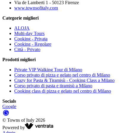
Via de Lamberti 1 - 50123 Firenze
www.townsofitaly.com
Categorie migliori
ALOJA
Multi-day Tours
Cooking - Privata
Cooking - Regolare
Città - Privato
Prodotti migliori
Private VIP Walking Tour di Milano
Corso privato di pizza e gelato nel centro di Milano
Crazy for Pasta & Tiramisù - Cooking Class a Milano
Corso privato di pasta e tiramisù a Milano
Cooking class di pizza e gelato nel centro di Milano
Socials
Google
©
Towns of Italy
2026
Powered by
Admin