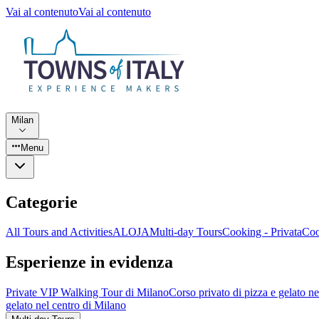
Vai al contenuto
Vai al contenuto
Milan
Menu
Categorie
All Tours and Activities
ALOJA
Multi-day Tours
Cooking - Privata
Coo
Esperienze in evidenza
Private VIP Walking Tour di Milano
Corso privato di pizza e gelato n
gelato nel centro di Milano