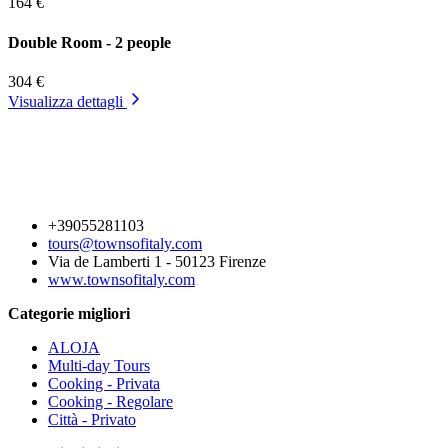
164 €
Double Room - 2 people
304 €
Visualizza dettagli
+39055281103
tours@townsofitaly.com
Via de Lamberti 1 - 50123 Firenze
www.townsofitaly.com
Categorie migliori
ALOJA
Multi-day Tours
Cooking - Privata
Cooking - Regolare
Città - Privato