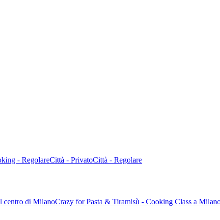
king - Regolare
Città - Privato
Città - Regolare
el centro di Milano
Crazy for Pasta & Tiramisù - Cooking Class a Milan