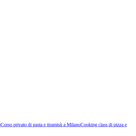
o
Corso privato di pasta e tiramisù a Milano
Cooking class di pizza e