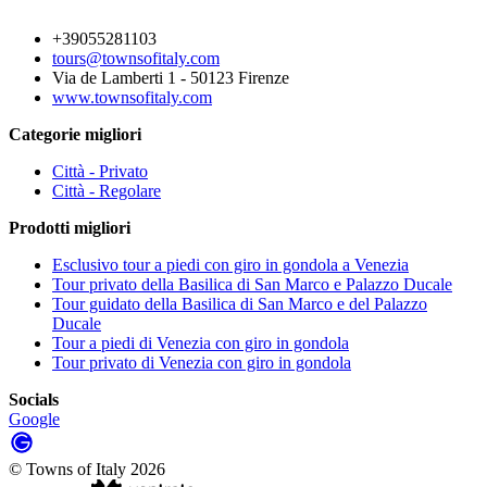
+39055281103
tours@townsofitaly.com
Via de Lamberti 1 - 50123 Firenze
www.townsofitaly.com
Categorie migliori
Città - Privato
Città - Regolare
Prodotti migliori
Esclusivo tour a piedi con giro in gondola a Venezia
Tour privato della Basilica di San Marco e Palazzo Ducale
Tour guidato della Basilica di San Marco e del Palazzo
Ducale
Tour a piedi di Venezia con giro in gondola
Tour privato di Venezia con giro in gondola
Socials
Google
©
Towns of Italy
2026