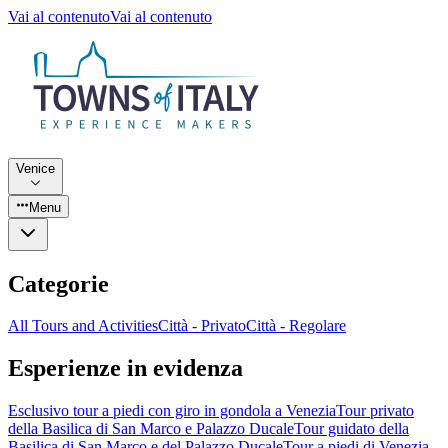
Vai al contenuto
Vai al contenuto
Venice
Menu
Categorie
All Tours and Activities
Città - Privato
Città - Regolare
Esperienze in evidenza
Esclusivo tour a piedi con giro in gondola a Venezia
Tour privato
della Basilica di San Marco e Palazzo Ducale
Tour guidato della
Basilica di San Marco e del Palazzo Ducale
Tour a piedi di Venezia