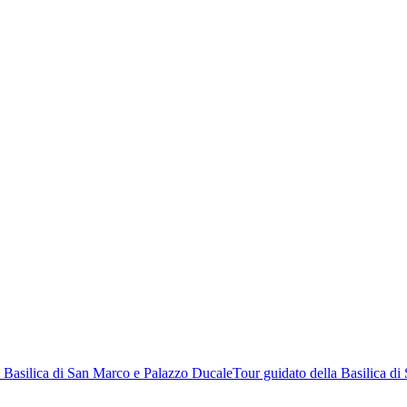
a Basilica di San Marco e Palazzo Ducale
Tour guidato della Basilica d