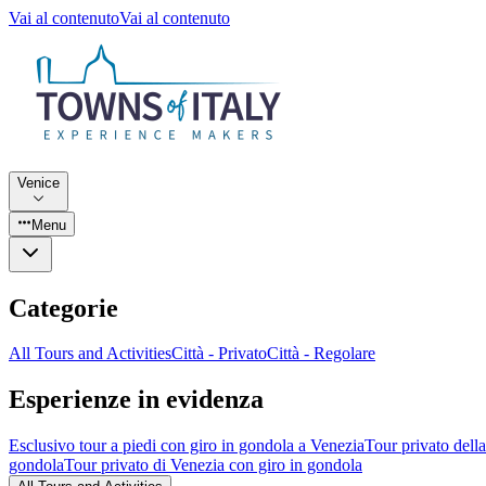
Vai al contenuto
Vai al contenuto
Venice
Menu
Categorie
All Tours and Activities
Città - Privato
Città - Regolare
Esperienze in evidenza
Esclusivo tour a piedi con giro in gondola a Venezia
Tour privato dell
gondola
Tour privato di Venezia con giro in gondola