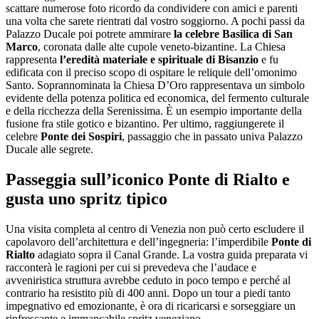
scattare numerose foto ricordo da condividere con amici e parenti
una volta che sarete rientrati dal vostro soggiorno. A pochi passi da
Palazzo Ducale poi potrete ammirare
la celebre Basilica di San
Marco
, coronata dalle alte cupole veneto-bizantine. La Chiesa
rappresenta
l’eredità materiale e spirituale di Bisanzio
e fu
edificata con il preciso scopo di ospitare le reliquie dell’omonimo
Santo. Soprannominata la Chiesa D’Oro rappresentava un simbolo
evidente della potenza politica ed economica, del fermento culturale
e della ricchezza della Serenissima. È un esempio importante della
fusione fra stile gotico e bizantino. Per ultimo, raggiungerete il
celebre
Ponte dei Sospiri
, passaggio che in passato univa Palazzo
Ducale alle segrete.
Passeggia sull’iconico Ponte di Rialto e
gusta uno spritz tipico
Una visita completa al centro di Venezia non può certo escludere il
capolavoro dell’architettura e dell’ingegneria: l’imperdibile
Ponte di
Rialto
adagiato sopra il Canal Grande. La vostra guida preparata vi
racconterà le ragioni per cui si prevedeva che l’audace e
avveniristica struttura avrebbe ceduto in poco tempo e perché al
contrario ha resistito più di 400 anni. Dopo un tour a piedi tanto
impegnativo ed emozionante, è ora di ricaricarsi e sorseggiare un
rinfrescante e immancabile spritz veneziano.