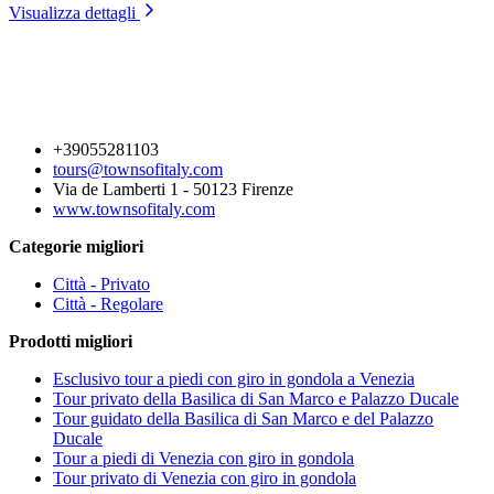
Visualizza dettagli
+39055281103
tours@townsofitaly.com
Via de Lamberti 1 - 50123 Firenze
www.townsofitaly.com
Categorie migliori
Città - Privato
Città - Regolare
Prodotti migliori
Esclusivo tour a piedi con giro in gondola a Venezia
Tour privato della Basilica di San Marco e Palazzo Ducale
Tour guidato della Basilica di San Marco e del Palazzo
Ducale
Tour a piedi di Venezia con giro in gondola
Tour privato di Venezia con giro in gondola