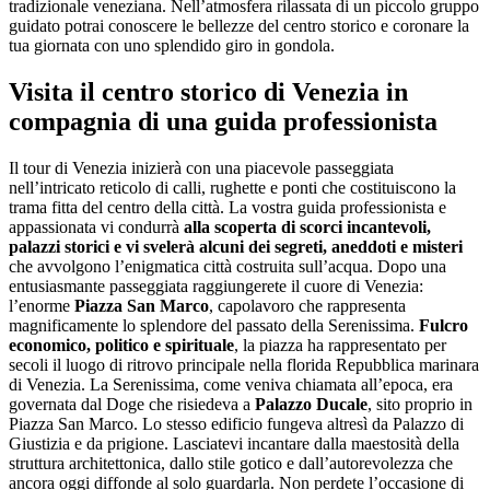
tradizionale veneziana. Nell’atmosfera rilassata di un piccolo gruppo
guidato potrai conoscere le bellezze del centro storico e coronare la
tua giornata con uno splendido giro in gondola.
Visita il centro storico di Venezia in
compagnia di una guida professionista
Il tour di Venezia inizierà con una piacevole passeggiata
nell’intricato reticolo di calli, rughette e ponti che costituiscono la
trama fitta del centro della città. La vostra guida professionista e
appassionata vi condurrà
alla scoperta di scorci incantevoli,
palazzi storici e vi svelerà alcuni dei segreti, aneddoti e misteri
che avvolgono l’enigmatica città costruita sull’acqua. Dopo una
entusiasmante passeggiata raggiungerete il cuore di Venezia:
l’enorme
Piazza San Marco
, capolavoro che rappresenta
magnificamente lo splendore del passato della Serenissima.
Fulcro
economico, politico e spirituale
, la piazza ha rappresentato per
secoli il luogo di ritrovo principale nella florida Repubblica marinara
di Venezia. La Serenissima, come veniva chiamata all’epoca, era
governata dal Doge che risiedeva a
Palazzo Ducale
, sito proprio in
Piazza San Marco. Lo stesso edificio fungeva altresì da Palazzo di
Giustizia e da prigione. Lasciatevi incantare dalla maestosità della
struttura architettonica, dallo stile gotico e dall’autorevolezza che
ancora oggi diffonde al solo guardarla. Non perdete l’occasione di