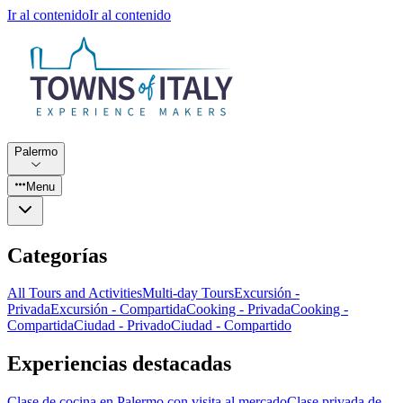
Ir al contenido
Ir al contenido
Palermo
Menu
Categorías
All Tours and Activities
Multi-day Tours
Excursión -
Privada
Excursión - Compartida
Cooking - Privada
Cooking -
Compartida
Ciudad - Privado
Ciudad - Compartido
Experiencias destacadas
Clase de cocina en Palermo con visita al mercado
Clase privada de