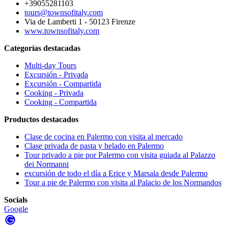
+39055281103
tours@townsofitaly.com
Via de Lamberti 1 - 50123 Firenze
www.townsofitaly.com
Categorías destacadas
Multi-day Tours
Excursión - Privada
Excursión - Compartida
Cooking - Privada
Cooking - Compartida
Productos destacados
Clase de cocina en Palermo con visita al mercado
Clase privada de pasta y helado en Palermo
Tour privado a pie por Palermo con visita guiada al Palazzo
dei Normanni
excursión de todo el día a Erice y Marsala desde Palermo
Tour a pie de Palermo con visita al Palacio de los Normandos
Socials
Google