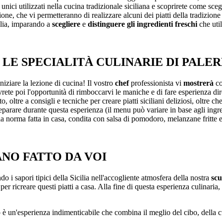
nici utilizzati nella cucina tradizionale siciliana e scoprirete come scegli
agione, che vi permetteranno di realizzare alcuni dei piatti della tradizion
cilia, imparando a
scegliere
e
distinguere gli ingredienti freschi
che util
 LE SPECIALITÀ CULINARIE DI PALE
iziare la lezione di cucina! Il vostro
chef
professionista vi
mostrerà
c
rete poi l'opportunità di rimboccarvi le maniche e di fare esperienza dire
tto, oltre a consigli e tecniche per creare piatti siciliani deliziosi, oltre
reparare durante questa esperienza (il menu può variare in base agli ingred
 alla norma fatta in casa, condita con salsa di pomodoro, melanzane fritte e 
ANO FATTO DA VOI
do i sapori tipici della Sicilia nell'accogliente atmosfera della nostra
scu
per ricreare questi piatti a casa. Alla fine di questa esperienza culinaria, 
è un'esperienza indimenticabile che combina il meglio del cibo, della cu