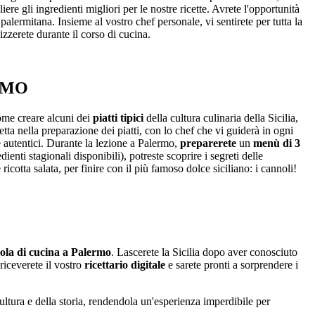
ere gli ingredienti migliori per le nostre ricette. Avrete l'opportunità
e palermitana. Insieme al vostro chef personale, vi sentirete per tutta la
izzerete durante il corso di cucina.
RMO
ome creare alcuni dei
piatti tipici
della cultura culinaria della Sicilia,
tta nella preparazione dei piatti, con lo chef che vi guiderà in ogni
 che autentici. Durante la lezione a Palermo,
preparerete
un
menù di 3
ienti stagionali disponibili), potreste scoprire i segreti delle
ricotta salata, per finire con il più famoso dolce siciliano: i cannoli!
ola di cucina a Palermo
. Lascerete la Sicilia dopo aver conosciuto
riceverete il vostro
ricettario digitale
e sarete pronti a sorprendere i
ltura e della storia, rendendola un'esperienza imperdibile per