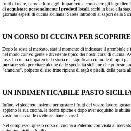
frutti di mare, carne e formaggi. Imparerete a conoscere gli ingredienti u
di
acquistare personalmente i prodotti locali
, scelti in base alla st
giornata esperti di cucina siciliana! Sarete introdotti ai sapori della Si
UN CORSO DI CUCINA PER SCOPRIRE
Dopo la sosta al mercato, sarà il momento di indossare il grembiule e in
nel modo coinvolgente e divertente tipico dei nostri corsi di cucina! Av
fase. In cucina imparerete la storia e il significato culturale di ogni pia
portate
: solo per citare alcune delle specialità siciliane che potreste p
"arancine", polpette di riso fritte ripiene di ragù e piselli, della pasta
UN INDIMENTICABILE PASTO SICILI
Infine, vi siederete insieme per gustare i frutti del vostro lavoro, gustan
appieno la sua cucina, le ricette tipiche e dopo aver acquisito le abilità 
vostri amici con le ricette siciliane a casa!
Nel complesso, questo corso di cucina a Palermo con visita al mercato 
chiunque visiti la Sicilia.