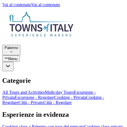
Vai al contenuto
Vai al contenuto
Palermo
Menu
Categorie
All Tours and Activities
Multi-day Tours
Escursione -
Privata
Escursione - Regolare
Cooking - Privata
Cooking -
Regolare
Città - Privato
Città - Regolare
Esperienze in evidenza
Cooking class a Palermo con tour del mercato
Cooking class privata