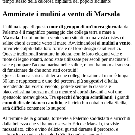
tempo stesso della calorosa ospitalità del popolo siciliano!
Ammirate i mulini a vento di Marsala
L'ultima tappa di questo
tour di gruppo di un'intera giornata
da
Palermo è il magnifico paesaggio che collega terra e mare a
Marsala
. I suoi mulini a vento sono situati in una vasta distesa di
saline che si estende verso il mare. Avvicinandosi ai
mulini a vento
,
rimarrete colpiti dalla loro forma e dal loro design caratteristici.
Queste tradizionali strutture in pietra, con le loro eleganti vele e
ruote di legno rotanti, sono state utilizzate per secoli per macinare il
sale e pompare l'acqua marina nelle saline, e non hanno mai smesso
di funzionare da che sono stati costruiti!
Questa famosa striscia di terra che collega le saline al mare è lunga
30 km e rappresenta è uno dei percorsi più suggestivi d'Italia.
Scendendo dal vostro veicolo, potrete sentire la classica e
piacevolissima brezza marina mentre si aprirà davanti a voi uno
spettacolo meraviglioso. Tra
specchi d'acqua scintilllanti
, i grandi
cumuli di sale bianco candido
, e il cielo blu cobalto della Sicilia,
sarà difficile contenere lo stupore!
Al termine della giornata, tornerete a Palermo soddisfatti e arricchiti
dalla bellezza che vi hanno riservato Erice e Marsala, tra viste
mozzafiato, cibo e vino deliziosi gustati durante il percorso, e
l'atmosfera magica che solo la Sicilia può assicurare!