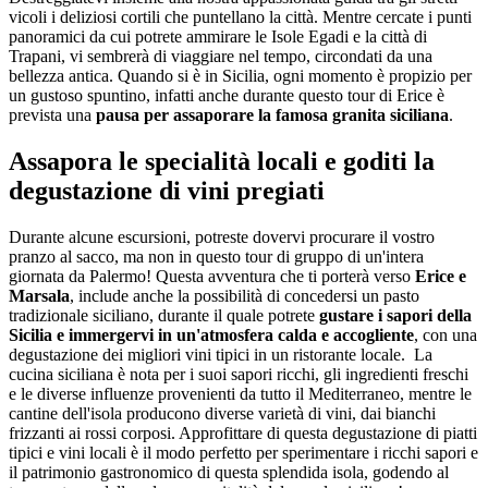
vicoli i deliziosi cortili che puntellano la città. Mentre cercate i punti
panoramici da cui potrete ammirare le Isole Egadi e la città di
Trapani, vi sembrerà di viaggiare nel tempo, circondati da una
bellezza antica. Quando si è in Sicilia, ogni momento è propizio per
un gustoso spuntino, infatti anche durante questo tour di Erice è
prevista una
pausa per assaporare la famosa granita siciliana
.
Assapora le specialità locali e goditi la
degustazione di vini pregiati
Durante alcune escursioni, potreste dovervi procurare il vostro
pranzo al sacco, ma non in questo tour di gruppo di un'intera
giornata da Palermo! Questa avventura che ti porterà verso
Erice e
Marsala
, include anche la possibilità di concedersi un pasto
tradizionale siciliano, durante il quale potrete
gustare i sapori della
Sicilia e immergervi in un'atmosfera calda e accogliente
, con una
degustazione dei migliori vini tipici in un ristorante locale. La
cucina siciliana è nota per i suoi sapori ricchi, gli ingredienti freschi
e le diverse influenze provenienti da tutto il Mediterraneo, mentre le
cantine dell'isola producono diverse varietà di vini, dai bianchi
frizzanti ai rossi corposi. Approfittare di questa degustazione di piatti
tipici e vini locali è il modo perfetto per sperimentare i ricchi sapori e
il patrimonio gastronomico di questa splendida isola, godendo al