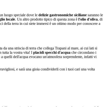
 un luogo speciale dove le
delizie gastronomiche siciliane
saranno le
glio locale
. Un altro prodotto tipico di questa zona è
l'olio d'oliva
, di
pici della terra in cui siete immersi è un ottimo modo per conoscere a
ta da una striscia di terra che collega Trapani al mare, ai cui lati si
 tutta la vostra vita! I
placidi specchi d'acqua
che circondano i
o a quelli dell'acqua evocano un'atmosfera sorprendente, infatti vi
vigliosi, e sarà una gioia condividerli con i tuoi cari una volta