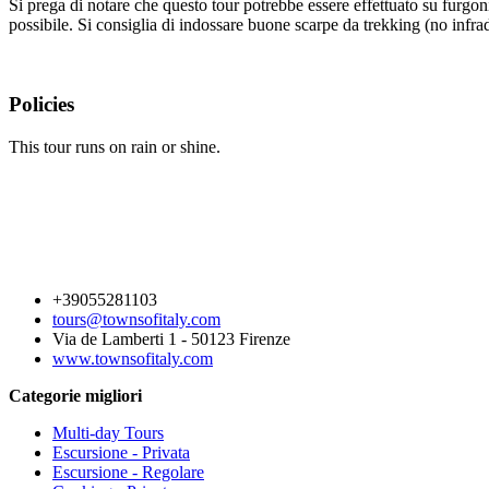
Si prega di notare che questo tour potrebbe essere effettuato su furg
possibile. Si consiglia di indossare buone scarpe da trekking (no infrad
Policies
This tour runs on rain or shine.
+39055281103
tours@townsofitaly.com
Via de Lamberti 1 - 50123 Firenze
www.townsofitaly.com
Categorie migliori
Multi-day Tours
Escursione - Privata
Escursione - Regolare