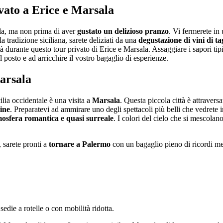
ivato a Erice e Marsala
ala, ma non prima di aver
gustato un delizioso pranzo
. Vi fermerete in
la tradizione siciliana, sarete deliziati da una
degustazione di vini di ta
età durante questo tour privato di Erice e Marsala. Assaggiare i sapori ti
l posto e ad arricchire il vostro bagaglio di esperienze.
Marsala
lia occidentale è una visita a
Marsala
. Questa piccola città è attraversa
ine
. Preparatevi ad ammirare uno degli spettacoli più belli che vedrete in
osfera romantica e quasi surreale
. I colori del cielo che si mescolan
, sarete pronti a
tornare a Palermo
con un bagaglio pieno di ricordi mera
edie a rotelle o con mobilità ridotta.