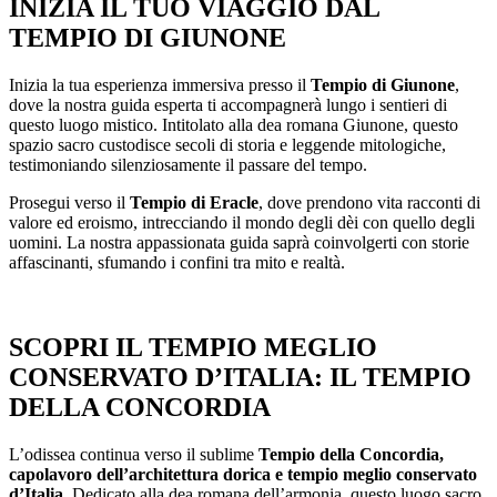
INIZIA IL TUO VIAGGIO DAL
TEMPIO DI GIUNONE
Inizia la tua esperienza immersiva presso il
Tempio di Giunone
,
dove la nostra guida esperta ti accompagnerà lungo i sentieri di
questo luogo mistico. Intitolato alla dea romana Giunone, questo
spazio sacro custodisce secoli di storia e leggende mitologiche,
testimoniando silenziosamente il passare del tempo.
Prosegui verso il
Tempio di Eracle
, dove prendono vita racconti di
valore ed eroismo, intrecciando il mondo degli dèi con quello degli
uomini. La nostra appassionata guida saprà coinvolgerti con storie
affascinanti, sfumando i confini tra mito e realtà.
SCOPRI IL TEMPIO MEGLIO
CONSERVATO D’ITALIA: IL TEMPIO
DELLA CONCORDIA
L’odissea continua verso il sublime
Tempio della Concordia,
capolavoro dell’architettura dorica e tempio meglio conservato
d’Italia
. Dedicato alla dea romana dell’armonia, questo luogo sacro