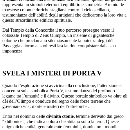
rappresenta un simbolo eterno di equilibrio e simmetria. Ammira le
maestose colonne doriche stagliarsi contro il cielo siciliano,
testimonianza dell’abilità degli artigiani che dedicarono la loro vita a
questo straordinario edificio spirituale.
Dal Tempio della Concordia il tuo percorso prosegue verso il
colossale Tempio di Zeus Olimpio, un insieme di gigantesche
colonne che proclamano silenziosamente la potenza degli dèi.
Passeggia attorno ai suoi resti lasciandoti conquistare dalla sua
imponenza.
SVELA I MISTERI DI PORTA V
Quando l’esplorazione si avvicina alla conclusione, l’attenzione si
concentra sulla simbolica Porta V, testimonianza del profondo
legame tra l’umanità e il divino. Questo portale simbolico va oltre gli
dèi dell’Olimpo e conduce nel regno delle forze terrene che
governano vita, morte e misteri dell’oltretomba.
Entra nel dominio delle
divinità ctonie
, termine derivato dal greco
“khthonios”, che indica coloro che abitano sotto la terra. Queste
enigmatiche entità, generalmente femminili, dominano i mondi