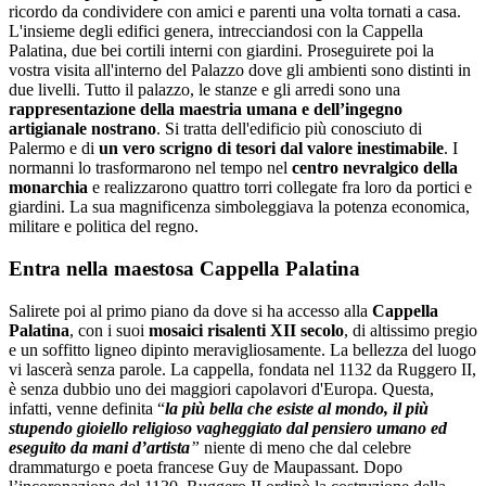
ricordo da condividere con amici e parenti una volta tornati a casa.
L'insieme degli edifici genera, intrecciandosi con la Cappella
Palatina, due bei cortili interni con giardini. Proseguirete poi la
vostra visita all'interno del Palazzo dove gli ambienti sono distinti in
due livelli. Tutto il palazzo, le stanze e gli arredi sono una
rappresentazione della maestria umana e dell’ingegno
artigianale nostrano
. Si tratta dell'edificio più conosciuto di
Palermo e di
un vero scrigno di tesori dal valore inestimabile
. I
normanni lo trasformarono nel tempo nel
centro nevralgico della
monarchia
e realizzarono quattro torri collegate fra loro da portici e
giardini. La sua magnificenza simboleggiava la potenza economica,
militare e politica del regno.
Entra nella maestosa Cappella Palatina
Salirete poi al primo piano da dove si ha accesso alla
Cappella
Palatina
, con i suoi
mosaici risalenti XII secolo
, di altissimo pregio
e un soffitto ligneo dipinto meravigliosamente. La bellezza del luogo
vi lascerà senza parole. La cappella, fondata nel 1132 da Ruggero II,
è senza dubbio uno dei maggiori capolavori d'Europa. Questa,
infatti, venne definita “
la più bella che esiste al mondo, il più
stupendo gioiello religioso vagheggiato dal pensiero umano ed
eseguito da mani d’artista
”
niente di meno che dal celebre
drammaturgo e poeta francese Guy de Maupassant. Dopo