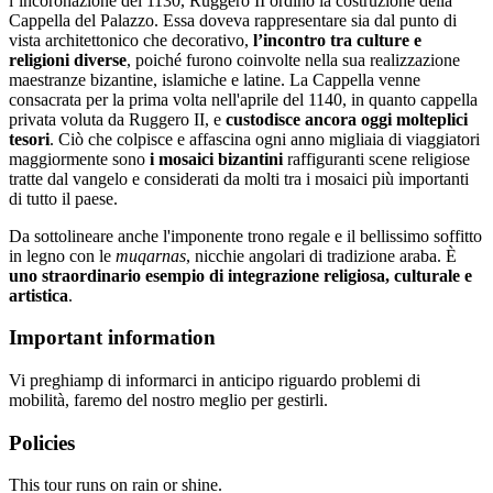
l’incoronazione del 1130, Ruggero II ordinò la costruzione della
Cappella del Palazzo. Essa doveva rappresentare sia dal punto di
vista architettonico che decorativo,
l’incontro tra culture e
religioni diverse
, poiché furono coinvolte nella sua realizzazione
maestranze bizantine, islamiche e latine. La Cappella venne
consacrata per la prima volta nell'aprile del 1140, in quanto cappella
privata voluta da Ruggero II, e
custodisce ancora oggi molteplici
tesori
. Ciò che colpisce e affascina ogni anno migliaia di viaggiatori
maggiormente sono
i mosaici bizantini
raffiguranti scene religiose
tratte dal vangelo e considerati da molti tra i mosaici più importanti
di tutto il paese.
Da sottolineare anche l'imponente trono regale e il bellissimo soffitto
in legno con le
muqarnas
, nicchie angolari di tradizione araba. È
uno straordinario esempio di integrazione religiosa, culturale e
artistica
.
Important information
Vi preghiamp di informarci in anticipo riguardo problemi di
mobilità, faremo del nostro meglio per gestirli.
Policies
This tour runs on rain or shine.