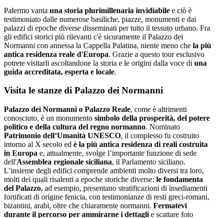
Palermo vanta
una storia plurimillenaria invidiabile
e ciò è
testimoniato dalle numerose basiliche, piazze, monumenti e dai
palazzi di epoche diverse disseminati per tutto il tessuto urbano. Fra
gli edifici storici più rilevanti c'è sicuramente il Palazzo dei
Normanni con annessa la Cappella Palatina, niente meno che
la più
antica residenza reale d'Europa
. Grazie a questo tour esclusivo
potrete visitarli ascoltandone la storia e le origini dalla voce di
una
guida accreditata, esperta e locale
.
Visita le stanze di Palazzo dei Normanni
Palazzo dei Normanni o Palazzo Reale
, come è altrimenti
conosciuto, è un monumento
simbolo della prosperità, del potere
politico e della cultura del regno normanno
. Nominato
Patrimonio dell’Umanità UNESCO
, il complesso fu costruito
intorno al X secolo ed
è la più antica residenza di reali costruita
in Europa
e, attualmente, svolge l’importante funzione di sede
dell'
Assemblea regionale siciliana
, il Parlamento siciliano.
L’insieme degli edifici comprende ambienti molto diversi tra loro,
molti dei quali risalenti a epoche storiche diverse:
le fondamenta
del Palazzo
, ad esempio, presentano stratificazioni di insediamenti
fortificati di origine fenicia, con testimonianze di resti greci-romani,
bizantini, arabi, oltre che chiaramente normanni.
Fermatevi
durante il percorso per ammirarne i dettagli
e scattare foto